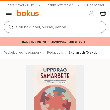
Fri frakt över 249 kr
•
Snabba leveranser
•
Billiga böcker
Sök bok, spel, pussel, penna...
Skapa nya rutiner – hälsoböcker upp till 50% →
Psykologi och pedagogik
Pedagogik
Skolan och förskolan