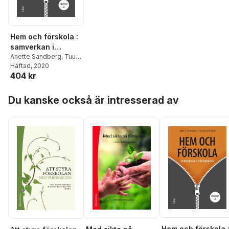
Hem och förskola :
samverkan i
förändring
Anette Sandberg
,
Tuula
Vuorinen
Häftad
, 2020
404 kr
Hoppa över listan
Du kanske också är intresserad av
Hem och förskola 