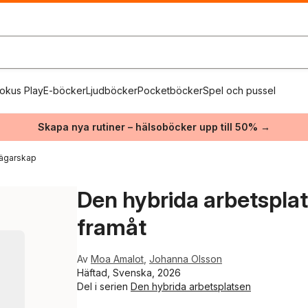
okus Play
E-böcker
Ljudböcker
Pocketböcker
Spel och pussel
Skapa nya rutiner – hälsoböcker upp till 50% →
 ägarskap
Den hybrida arbetspla
framåt
Av
Moa Amalot
,
Johanna Olsson
Häftad, Svenska, 2026
Del i serien
Den hybrida arbetsplatsen