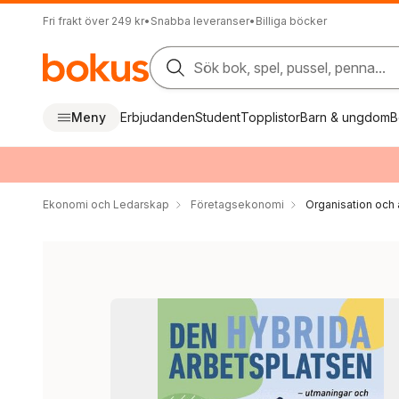
Fri frakt över 249 kr
•
Snabba leveranser
•
Billiga böcker
Sök bok, spel, pussel, penna...
Meny
Erbjudanden
Student
Topplistor
Barn & ungdom
B
Ekonomi och Ledarskap
Företagsekonomi
Organisation och