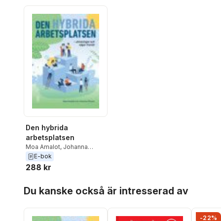
Den hybrida
arbetsplatsen
Moa Amalot
,
Johanna
Olsson
E-bok
288 kr
Hoppa över listan
Du kanske också är intresserad av
-22%