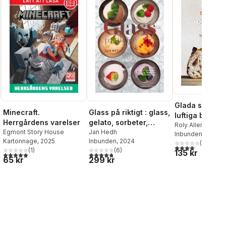
Glada surdeg
Minecraft.
Glass på riktigt : glass,
luftiga bröd : t
Herrgårdens varelser
gelato, sorbeter,
tekniker och 
Roly Allen
Egmont Story House
granitéer, parfaiter
Jan Hedh
Inbunden
, 2025
för lyckat su
Kartonnage
, 2025
Inbunden
, 2024
och desserter
(
1
)
4,0
utav 5 stjärnor
(
1
)
(
6
)
135 kr
al röster:
5,0
utav 5 stjärnor. Totalt antal röster:
4,8
utav 5 stjärnor. Totalt antal röster:
65 kr
299 kr