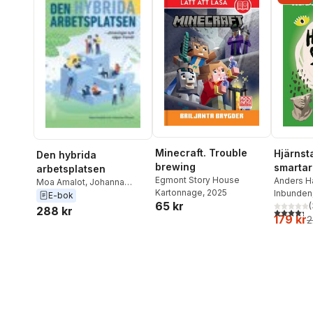
Minecraft. Trouble
Hjärnsta
Den hybrida
brewing
smartar
arbetsplatsen
Egmont Story House
hjärna
Anders H
Moa Amalot
,
Johanna
Kartonnage
, 2025
Wänblad
Inbunden
Olsson
E-bok
65 kr
(
288 kr
4,3
utav 5 
179 kr
2