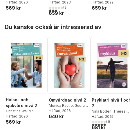
Gudrun Arvidsson
Häftad
, 2026
,
Christina Walldin
Häftad
, 2023
Walldin
Häftad
, 2022
569 kr
659 kr
Monica Rautio
(
2
)
3,0
utav 5 stjärnor. Totalt antal röster:
659 kr
Hoppa över listan
Du kanske också är intresserad av
Hälso- och
Omvårdnad nivå 2
Psykiatri nivå 1 oc
sjukvård nivå 2
Monica Rautio
,
Gudrun
2
Arvidsson
Häftad
, 2026
,
Anna
Christina Walldin
,
Nina Bodén
,
Theres
640 kr
Hedlund Leijon
Gudrun Arvidsson
Häftad
, 2026
,
Klasson
Häftad
, 2025
569 kr
Monica Rautio
(
1
)
5,0
utav 5 stjärnor. Tota
681 kr