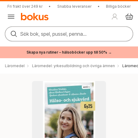
Fri frakt över 249 kr
•
Snabba leveranser
•
Billiga böcker
Sök bok, spel, pussel, penna...
Skapa nya rutiner – hälsoböcker upp till 50% →
Läromedel
Läromedel: yrkesutbildning och övriga ämnen
Läromede