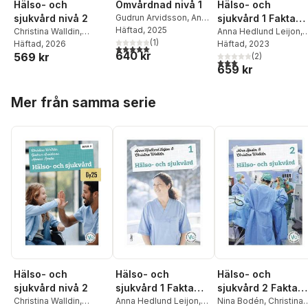
Hälso- och
Hälso- och
Omvårdnad nivå 1
sjukvård nivå 2
sjukvård 1 Fakta
Gudrun Arvidsson
,
Anna
Hedlund Leijon
Häftad
, 2025
,
Christina Walldin
,
och uppgifter
Anna Hedlund Leijon
,
Christina Walldin
(
1
)
Gudrun Arvidsson
Häftad
, 2026
,
Christina Walldin
Häftad
, 2023
5,0
utav 5 stjärnor. Totalt antal röster:
640 kr
569 kr
Monica Rautio
(
2
)
3,0
utav 5 stjärnor. Tota
659 kr
Hoppa över listan
Mer från samma serie
Hälso- och
Hälso- och
Hälso- och
sjukvård nivå 2
sjukvård 1 Fakta
sjukvård 2 Fakta
Christina Walldin
,
och uppgifter
Anna Hedlund Leijon
,
och uppgifter
Nina Bodén
,
Christina