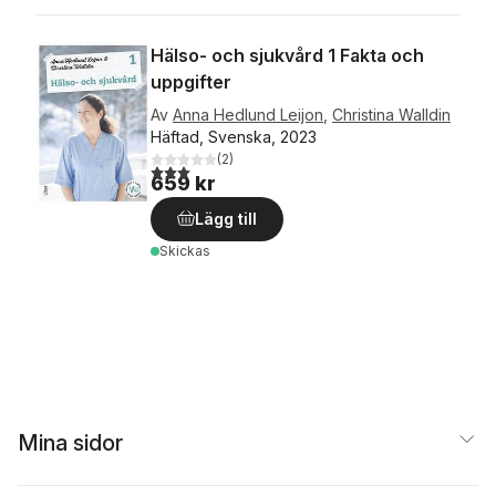
Hälso- och sjukvård 1 Fakta och
uppgifter
Av
Anna Hedlund Leijon
,
Christina Walldin
Häftad, Svenska, 2023
(
2
)
3,0
utav 5 stjärnor. Totalt antal röster:
659 kr
Lägg till
Skickas
Mina sidor