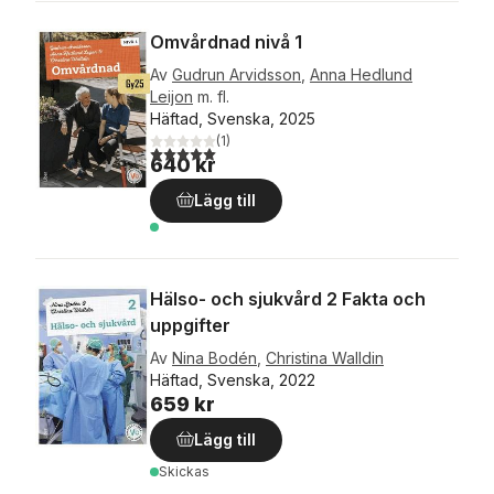
Omvårdnad nivå 1
Av
Gudrun Arvidsson
,
Anna Hedlund
Leijon
m. fl.
Häftad, Svenska, 2025
(
1
)
5,0
utav 5 stjärnor. Totalt antal röster:
640 kr
Lägg till
Hälso- och sjukvård 2 Fakta och
uppgifter
Av
Nina Bodén
,
Christina Walldin
Häftad, Svenska, 2022
659 kr
Lägg till
Skickas