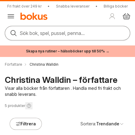
Fri frakt över 249 kr
•
Snabba leveranser
•
Billiga böcker
Sök bok, spel, pussel, penna...
Skapa nya rutiner – hälsoböcker upp till 50% →
Författare
Christina Walldin
Christina Walldin – författare
Visar alla böcker från författaren . Handla med fri frakt och
snabb leverans.
5
produkter
Filtrera
Sortera:
Trendande