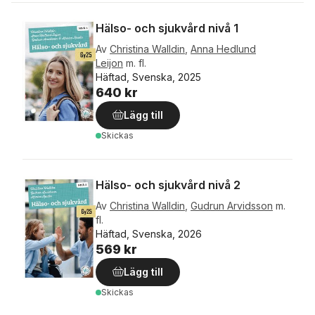
Hälso- och sjukvård nivå 1
Av
Christina Walldin
,
Anna Hedlund
Leijon
m. fl.
Häftad, Svenska, 2025
640 kr
Lägg till
Skickas
Hälso- och sjukvård nivå 2
Av
Christina Walldin
,
Gudrun Arvidsson
m.
fl.
Häftad, Svenska, 2026
569 kr
Lägg till
Skickas