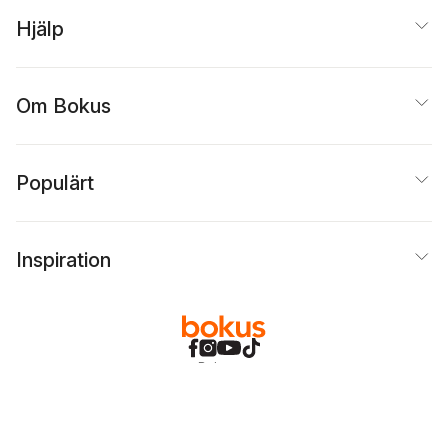
Hjälp
Om Bokus
Populärt
Inspiration
Bokus
@
Cookies
Anpassa cookies
Integritetspolicy
Köpvillkor