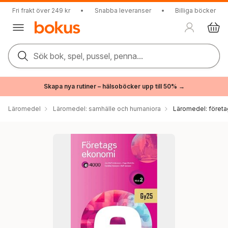
Fri frakt över 249 kr
•
Snabba leveranser
•
Billiga böcker
Sök bok, spel, pussel, penna...
Skapa nya rutiner – hälsoböcker upp till 50% →
Läromedel
Läromedel: samhälle och humaniora
Läromedel: föret