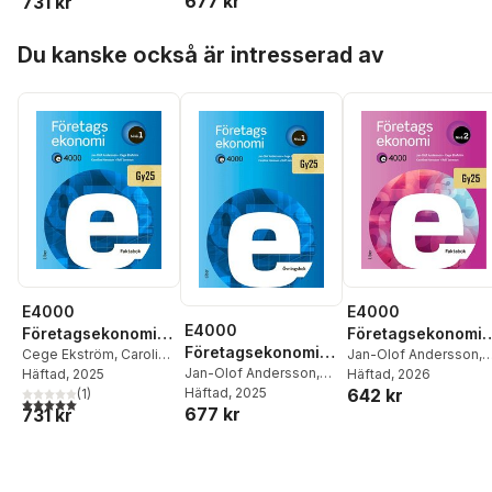
677 kr
731 kr
Hoppa över listan
Du kanske också är intresserad av
E4000
E4000
E4000
Företagsekonomi
Företagsekonomi
Företagsekonomi
nivå 1 Faktabok
Cege Ekström
,
Caroline
nivå 2 Faktabok
Jan-Olof Andersson
,
nivå 1 Övningsbok
Jan-Olof Andersson
,
Hansson
Häftad
, 2025
,
Rolf Jansson
,
Cege Ekström
Häftad
, 2026
,
Caroli
642 kr
Cege Ekström
Häftad
, 2025
,
Caroline
Jan-Olof Andersson
(
1
)
Hansson
,
Rolf Jansso
5,0
utav 5 stjärnor. Totalt antal röster:
677 kr
731 kr
Hansson
,
Rolf Jansson