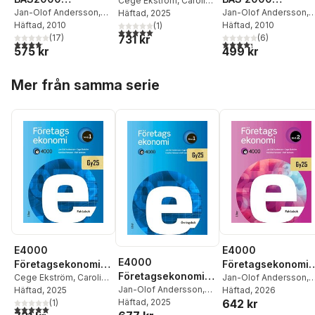
nivå 1 Faktabok
Cege Ekström
,
Caroline
Fakta&Övn
Jan-Olof Andersson
,
Lösningar BAS
Jan-Olof Andersson
,
Hansson
Häftad
, 2025
,
Rolf Jansson
,
Cege Ekström
Häftad
, 2010
Cege Ekström
Häftad
, 2010
Jan-Olof Andersson
(
1
)
2000
5,0
utav 5 stjärnor. Totalt antal röster:
731 kr
(
17
)
(
6
)
4,1
utav 5 stjärnor. Totalt antal röster:
4,3
utav 5 stjärnor. Tota
575 kr
499 kr
Hoppa över listan
Mer från samma serie
E4000
E4000
E4000
Företagsekonomi
Företagsekonomi
Företagsekonomi
nivå 1 Faktabok
Cege Ekström
,
Caroline
nivå 2 Faktabok
Jan-Olof Andersson
,
nivå 1 Övningsbok
Jan-Olof Andersson
,
Hansson
Häftad
, 2025
,
Rolf Jansson
,
Cege Ekström
Häftad
, 2026
,
Caroli
642 kr
Cege Ekström
Häftad
, 2025
,
Caroline
Jan-Olof Andersson
(
1
)
Hansson
,
Rolf Jansso
5,0
utav 5 stjärnor. Totalt antal röster:
Hansson
,
Rolf Jansson