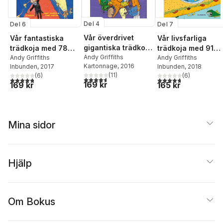
Del 4
Del 6
Del 7
Vår överdrivet
Vår fantastiska
Vår livsfarliga
gigantiska trädkoja
trädkoja med 78
trädkoja med 91
med 52 våningar
Andy Griffiths
våningar :
Andy Griffiths
våningar
Andy Griffiths
Kartonnage
, 2016
Inbunden
, 2017
Inbunden
, 2018
filmpremiären
(
11
)
(
6
)
(
6
)
4,6
utav 5 stjärnor. Totalt antal röster:
4,8
utav 5 stjärnor. Totalt antal röster:
4,7
utav 5 stjärnor. Tota
169 kr
169 kr
165 kr
Mina sidor
Hjälp
Om Bokus