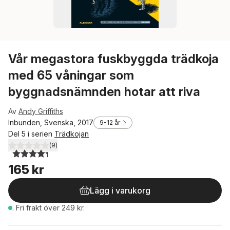
Vår megastora fuskbyggda trädkoja
med 65 våningar som
byggnadsnämnden hotar att riva
Av
Andy Griffiths
Inbunden, Svenska, 2017
9-12 år
Del 5 i serien
Trädkojan
(
9
)
4,3
utav 5 stjärnor. Totalt antal röster:
165 kr
Lägg i varukorg
.
Fri frakt över 249 kr.