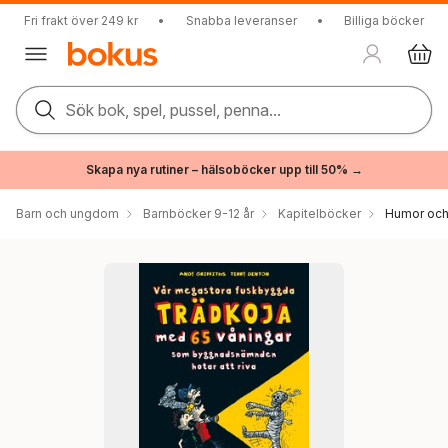
Fri frakt över 249 kr
•
Snabba leveranser
•
Billiga böcker
Sök bok, spel, pussel, penna...
Skapa nya rutiner – hälsoböcker upp till 50% →
Barn och ungdom
Barnböcker 9-12 år
Kapitelböcker
Humor och 