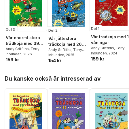
Del 1
Del 3
Del 2
Vår trädkoja med 
Vår enormt stora
Vår jättestora
våningar
trädkoja med 39
trädkoja med 26
Andy Griffiths
,
Terry
våningar: i färg
Andy Griffiths
,
Terry
våningar : i färg
Andy Griffiths
,
Terry
Denton
Inbunden
, 2024
Denton
Inbunden
, 2026
Denton
Inbunden
, 2025
159 kr
159 kr
154 kr
Hoppa över listan
Du kanske också är intresserad av