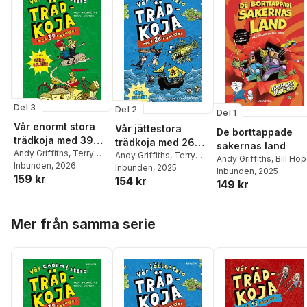
Del 3
Del 2
Del 1
Vår enormt stora
Vår jättestora
De borttappade
trädkoja med 39
trädkoja med 26
sakernas land
våningar: i färg
Andy Griffiths
,
Terry
våningar : i färg
Andy Griffiths
,
Terry
Andy Griffiths
,
Bill Ho
Denton
Inbunden
, 2026
Denton
Inbunden
, 2025
Inbunden
, 2025
159 kr
154 kr
149 kr
Hoppa över listan
Mer från samma serie