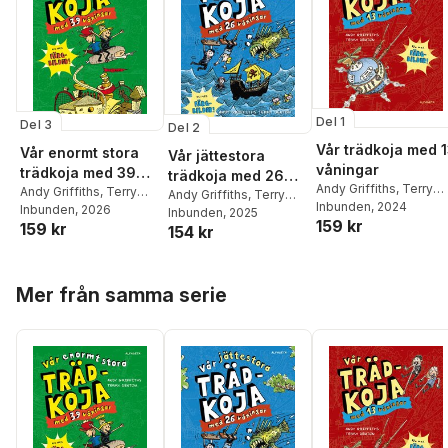
Del 1
Del 3
Del 2
Vår trädkoja med 
Vår enormt stora
Vår jättestora
våningar
trädkoja med 39
trädkoja med 26
Andy Griffiths
,
Terry
våningar: i färg
Andy Griffiths
,
Terry
våningar : i färg
Andy Griffiths
,
Terry
Denton
Inbunden
, 2024
Denton
Inbunden
, 2026
Denton
Inbunden
, 2025
159 kr
159 kr
154 kr
Hoppa över listan
Mer från samma serie