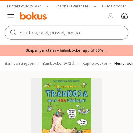
Fri frakt över 249 kr
•
Snabba leveranser
•
Billiga böcker
Sök bok, spel, pussel, penna...
Skapa nya rutiner – hälsoböcker upp till 50% →
Barn och ungdom
Barnböcker 9-12 år
Kapitelböcker
Humor och 