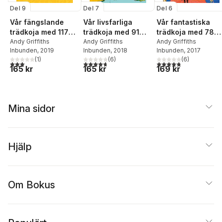
Del 9
Del 7
Del 6
Vår fängslande
Vår livsfarliga
Vår fantastiska
trädkoja med 117
trädkoja med 91
trädkoja med 78
våningar
Andy Griffiths
våningar
Andy Griffiths
våningar :
Andy Griffiths
Inbunden
, 2019
Inbunden
, 2018
Inbunden
, 2017
filmpremiären
(
1
)
(
6
)
(
6
)
3,0
utav 5 stjärnor. Totalt antal röster:
4,7
utav 5 stjärnor. Totalt antal röster:
4,8
utav 5 stjärnor. Tota
165 kr
165 kr
169 kr
Mina sidor
Hjälp
Om Bokus