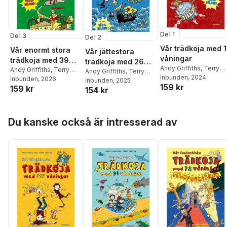
Del 1
Del 3
Del 2
Vår trädkoja med 
Vår enormt stora
Vår jättestora
våningar
trädkoja med 39
trädkoja med 26
Andy Griffiths
,
Terry
våningar: i färg
Andy Griffiths
,
Terry
våningar : i färg
Andy Griffiths
,
Terry
Denton
Inbunden
, 2024
Denton
Inbunden
, 2026
Denton
Inbunden
, 2025
159 kr
159 kr
154 kr
Hoppa över listan
Du kanske också är intresserad av