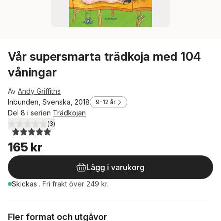
Vår supersmarta trädkoja med 104
våningar
Av
Andy Griffiths
Inbunden, Svenska, 2018
9-12 år
Del 8 i serien
Trädkojan
(
3
)
5,0
utav 5 stjärnor. Totalt antal röster:
165 kr
Lägg i varukorg
Skickas
.
Fri frakt över 249 kr.
Fler format och utgåvor