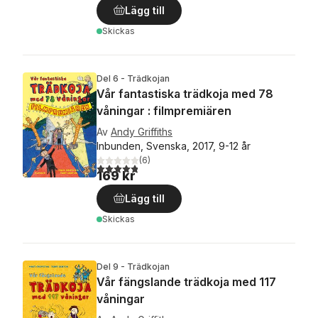
Lägg till
Skickas
Del 6 - Trädkojan
Vår fantastiska trädkoja med 78
våningar : filmpremiären
Av
Andy Griffiths
Inbunden, Svenska, 2017, 9-12 år
(
6
)
4,8
utav 5 stjärnor. Totalt antal röster:
169 kr
Lägg till
Skickas
Del 9 - Trädkojan
Vår fängslande trädkoja med 117
våningar