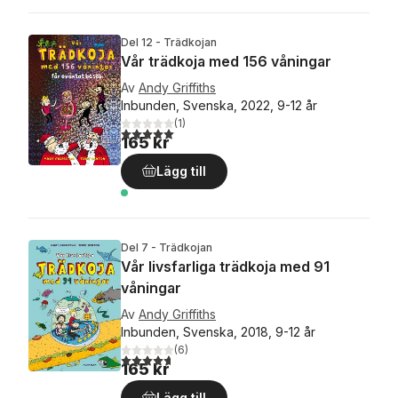
Del 12 - Trädkojan
Vår trädkoja med 156 våningar
Av
Andy Griffiths
Inbunden, Svenska, 2022, 9-12 år
(
1
)
5,0
utav 5 stjärnor. Totalt antal röster:
165 kr
Lägg till
Del 7 - Trädkojan
Vår livsfarliga trädkoja med 91
våningar
Av
Andy Griffiths
Inbunden, Svenska, 2018, 9-12 år
(
6
)
4,7
utav 5 stjärnor. Totalt antal röster:
165 kr
Lägg till