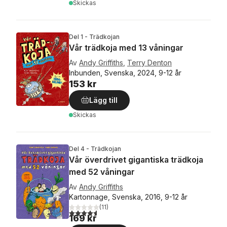
Skickas
Del 1 - Trädkojan
Vår trädkoja med 13 våningar
Av
Andy Griffiths
,
Terry Denton
Inbunden, Svenska, 2024, 9-12 år
153 kr
Lägg till
Skickas
Del 4 - Trädkojan
Vår överdrivet gigantiska trädkoja
med 52 våningar
Av
Andy Griffiths
Kartonnage, Svenska, 2016, 9-12 år
(
11
)
4,6
utav 5 stjärnor. Totalt antal röster:
169 kr