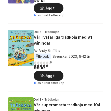
99 kr
Lägg till
Läs direkt efter köp
Del 7 - Trädkojan
Vår livsfarliga trädkoja med 91
våningar
Av
Andy Griffiths
E-bok
Svenska
, 
2020
, 
9-12 år
(
1
)
5,0
utav 5 stjärnor. Totalt antal röster:
99 kr
Lägg till
Läs direkt efter köp
Del 8 - Trädkojan
Vår supersmarta trädkoja med 104
våningar