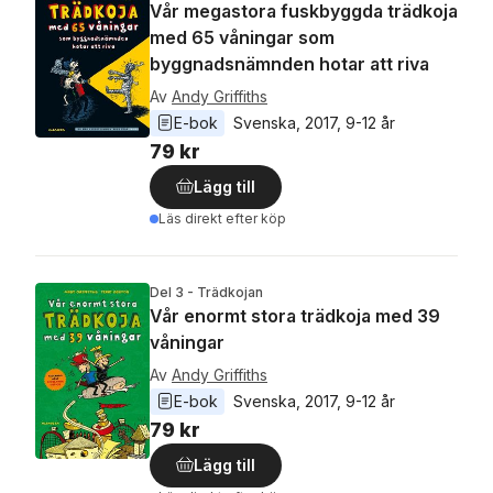
Vår megastora fuskbyggda trädkoja
med 65 våningar som
byggnadsnämnden hotar att riva
Av
Andy Griffiths
E-bok
Svenska
, 
2017
, 
9-12 år
79 kr
Lägg till
Läs direkt efter köp
Del 3 - Trädkojan
Vår enormt stora trädkoja med 39
våningar
Av
Andy Griffiths
E-bok
Svenska
, 
2017
, 
9-12 år
79 kr
Lägg till