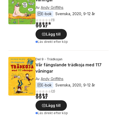
Av
Andy Griffiths
E-bok
Svenska
, 
2020
, 
9-12 år
(
1
)
5,0
utav 5 stjärnor. Totalt antal röster:
99 kr
Lägg till
Läs direkt efter köp
Del 9 - Trädkojan
Vår fängslande trädkoja med 117
våningar
Av
Andy Griffiths
E-bok
Svenska
, 
2020
, 
9-12 år
(
2
)
4,0
utav 5 stjärnor. Totalt antal röster:
99 kr
Lägg till
Läs direkt efter köp