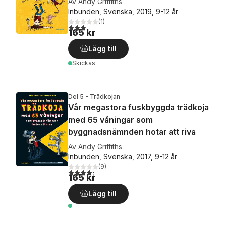
Av
Andy Griffiths
Inbunden, Svenska, 2019, 9-12 år
(
1
)
3,0
utav 5 stjärnor. Totalt antal röster:
165 kr
Lägg till
Skickas
Del 5 - Trädkojan
Vår megastora fuskbyggda trädkoja
med 65 våningar som
byggnadsnämnden hotar att riva
Av
Andy Griffiths
Inbunden, Svenska, 2017, 9-12 år
(
9
)
4,3
utav 5 stjärnor. Totalt antal röster:
165 kr
Lägg till