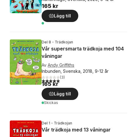
165 kr
Lägg till
Del 8 - Trädkojan
Vår supersmarta trädkoja med 104
våningar
Av
Andy Griffiths
Inbunden, Svenska, 2018, 9-12 år
(
3
)
5,0
utav 5 stjärnor. Totalt antal röster:
165 kr
Lägg till
Skickas
Del 1 - Trädkojan
Vår trädkoja med 13 våningar