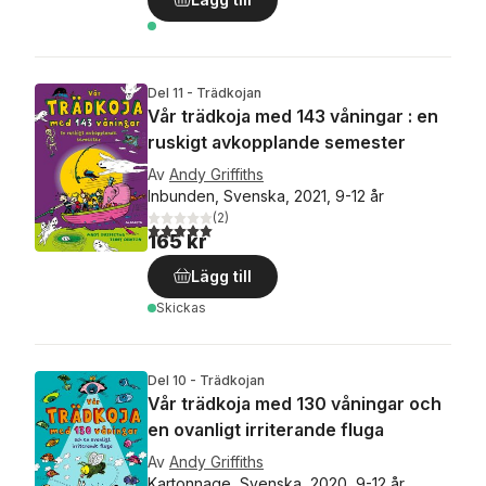
Del 11 - Trädkojan
Vår trädkoja med 143 våningar : en
ruskigt avkopplande semester
Av
Andy Griffiths
Inbunden, Svenska, 2021, 9-12 år
(
2
)
5,0
utav 5 stjärnor. Totalt antal röster:
165 kr
Lägg till
Skickas
Del 10 - Trädkojan
Vår trädkoja med 130 våningar och
en ovanligt irriterande fluga
Av
Andy Griffiths
Kartonnage, Svenska, 2020, 9-12 år