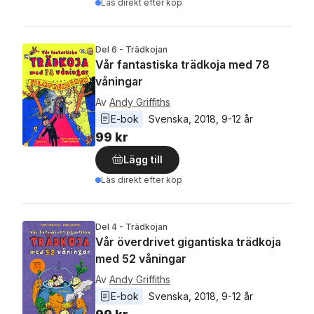
Läs direkt efter köp
Del 6 - Trädkojan
Vår fantastiska trädkoja med 78
våningar
Av
Andy Griffiths
E-bok
Svenska
, 
2018
, 
9-12 år
99 kr
Lägg till
Läs direkt efter köp
Del 4 - Trädkojan
Vår överdrivet gigantiska trädkoja
med 52 våningar
Av
Andy Griffiths
E-bok
Svenska
, 
2018
, 
9-12 år