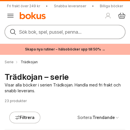
Fri frakt över 249 kr
•
Snabba leveranser
•
Billiga böcker
Sök bok, spel, pussel, penna...
Skapa nya rutiner – hälsoböcker upp till 50% →
Serie
Trädkojan
Trädkojan – serie
Visar alla böcker i serien Trädkojan. Handla med fri frakt och
snabb leverans.
23
produkter
Filtrera
Sortera:
Trendande