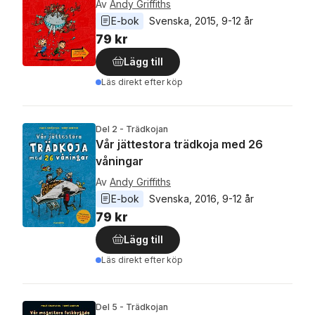
Av
Andy Griffiths
E-bok
Svenska
, 
2015
, 
9-12 år
79 kr
Lägg till
Läs direkt efter köp
Del 2 - Trädkojan
Vår jättestora trädkoja med 26
våningar
Av
Andy Griffiths
E-bok
Svenska
, 
2016
, 
9-12 år
79 kr
Lägg till
Läs direkt efter köp
Del 5 - Trädkojan