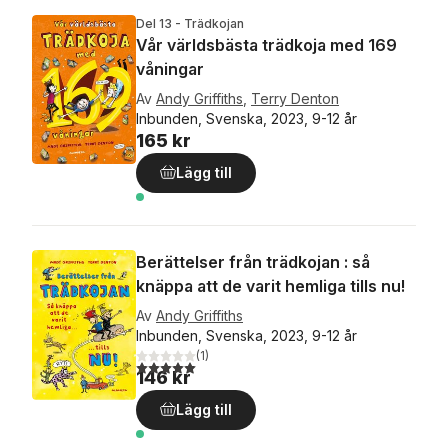
Del 13 - Trädkojan
Vår världsbästa trädkoja med 169
våningar
Av
Andy Griffiths
,
Terry Denton
Inbunden, Svenska, 2023, 9-12 år
165 kr
Lägg till
Berättelser från trädkojan : så
knäppa att de varit hemliga tills nu!
Av
Andy Griffiths
Inbunden, Svenska, 2023, 9-12 år
(
1
)
5,0
utav 5 stjärnor. Totalt antal röster:
146 kr
Lägg till