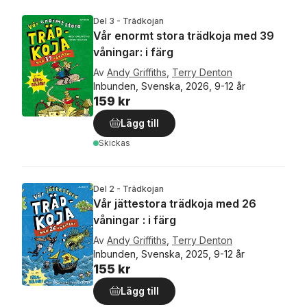
Del 3 - Trädkojan
Vår enormt stora trädkoja med 39
våningar: i färg
Av
Andy Griffiths
,
Terry Denton
Inbunden, Svenska, 2026, 9-12 år
159 kr
Lägg till
Skickas
Del 2 - Trädkojan
Vår jättestora trädkoja med 26
våningar : i färg
Av
Andy Griffiths
,
Terry Denton
Inbunden, Svenska, 2025, 9-12 år
155 kr
Lägg till