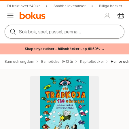
Fri frakt över 249 kr
•
Snabba leveranser
•
Billiga böcker
Sök bok, spel, pussel, penna...
Skapa nya rutiner – hälsoböcker upp till 50% →
Barn och ungdom
Barnböcker 9-12 år
Kapitelböcker
Humor och 