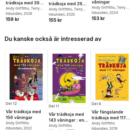
våningar
trädkoja med 39
trädkoja med 26
Andy Griffiths
,
Terry
våningar: i färg
Andy Griffiths
,
Terry
våningar : i färg
Andy Griffiths
,
Terry
Denton
Inbunden
, 2024
Denton
Inbunden
, 2026
Denton
Inbunden
, 2025
153 kr
159 kr
155 kr
Hoppa över listan
Du kanske också är intresserad av
Del 12
Del 9
Del 11
Vår trädkoja med
Vår fängslande
Vår trädkoja med
156 våningar
trädkoja med 117
143 våningar : en
Andy Griffiths
våningar
Andy Griffiths
ruskigt
Andy Griffiths
Inbunden
, 2022
Inbunden
, 2019