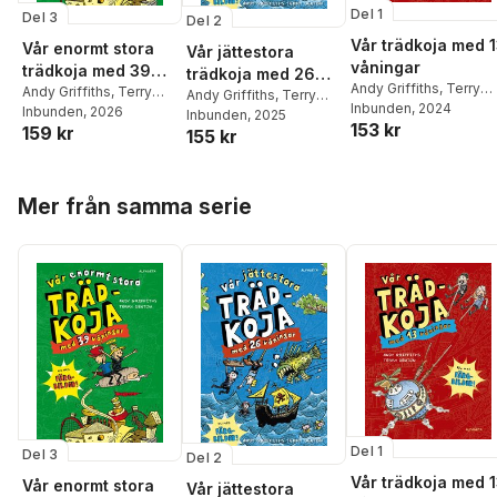
Del 1
Del 3
Del 2
Vår trädkoja med 
Vår enormt stora
Vår jättestora
våningar
trädkoja med 39
trädkoja med 26
Andy Griffiths
,
Terry
våningar: i färg
Andy Griffiths
,
Terry
våningar : i färg
Andy Griffiths
,
Terry
Denton
Inbunden
, 2024
Denton
Inbunden
, 2026
Denton
Inbunden
, 2025
153 kr
159 kr
155 kr
Hoppa över listan
Mer från samma serie
Del 1
Del 3
Del 2
Vår trädkoja med 
Vår enormt stora
Vår jättestora