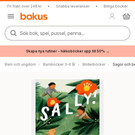
Fri frakt över 249 kr
•
Snabba leveranser
•
Billiga böcker
Sök bok, spel, pussel, penna...
Skapa nya rutiner – hälsoböcker upp till 50% →
Barn och ungdom
Barnböcker 3-6 år
Bilderböcker
Sagor och be