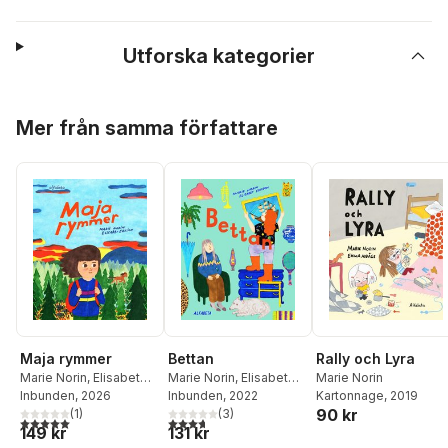
Utforska kategorier
Hoppa över listan
Mer från samma författare
Rally och Lyra
Maja rymmer
Bettan
Marie Norin
Marie Norin
,
Elisabet
Marie Norin
,
Elisabet
Kartonnage
, 2019
Ericson
Inbunden
, 2026
Ericson
Inbunden
, 2022
90 kr
(
1
)
(
3
)
5,0
utav 5 stjärnor. Totalt antal röster:
3,7
utav 5 stjärnor. Totalt antal röster:
149 kr
131 kr