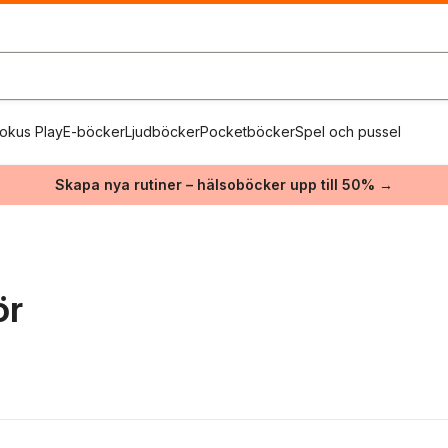
okus Play
E-böcker
Ljudböcker
Pocketböcker
Spel och pussel
Skapa nya rutiner – hälsoböcker upp till 50% →
ör