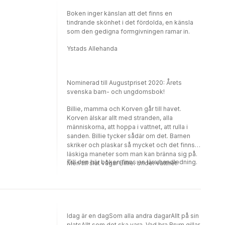
Boken inger känslan att det finns en
tindrande skönhet i det fördolda, en känsla
som den gedigna formgivningen ramar in.
Ystads Allehanda
Nominerad till Augustpriset 2020: Årets
svenska barn- och ungdomsbok!
Billie, mamma och Korven går till havet.
Korven älskar allt med stranden, alla
människorna, att hoppa i vattnet, att rulla i
sanden. Billie tycker sådär om det. Barnen
skriker och plaskar så mycket och det finns
läskiga maneter som man kan bränna sig på.
Till den här boken finns en lärarhandledning.
Men till slut vågar Billie. Under vattnet
upptäcker hon genom sitt cyklop en hel värld
av tystnad och fantastiska djur i alla färger!
Idag är en dagSom alla andra dagarAllt på sin
platsAllt som det ska vara. Vad bra.Brum gillar