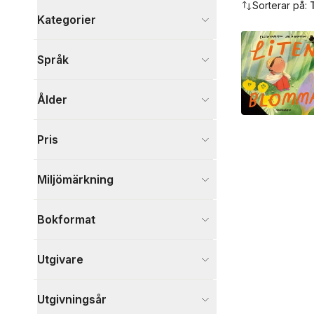
Sorterar på:
Kategorier
Böcker
Språk
Barn och ungdom
7
Skönlitteratur
1
Ålder
Visa fler
Visa fler
Pris
Miljömärkning
Bokformat
Utgivare
Utgivningsår