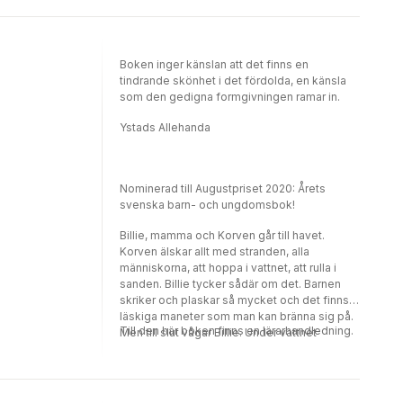
treats for his work friends -- looking after
grown-ups can be so difficult! Soon Dad's
jitters melt away, and he realises going to
work might actually be a lot of fun!This warm,
Boken inger känslan att det finns en
gently humorous role-reversal story will have
tindrande skönhet i det fördolda, en känsla
children and grown-ups giggling in
som den gedigna formgivningen ramar in.
recognition. Erik Wennstam's fun and funny
tale of family life is vividly captured by Julia
Ystads Allehanda
Hansson's bright and bold illustrations.
Perfect for anyone who's ever wanted to
hide under the duvet come Monday morning!
Nominerad till Augustpriset 2020: Årets
svenska barn- och ungdomsbok!
Billie, mamma och Korven går till havet.
Korven älskar allt med stranden, alla
människorna, att hoppa i vattnet, att rulla i
sanden. Billie tycker sådär om det. Barnen
skriker och plaskar så mycket och det finns
läskiga maneter som man kan bränna sig på.
Till den här boken finns en lärarhandledning.
Men till slut vågar Billie. Under vattnet
upptäcker hon genom sitt cyklop en hel värld
av tystnad och fantastiska djur i alla färger!