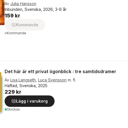
Av
Julia Hansson
Inbunden, Svenska, 2026, 3-6 år
159 kr
Kommande
Kommande
Det här är ett privat ögonblick : tre samtidsdramer
Av
Lisa Langseth
,
Luca Svensson
m. fl.
Häftad, Svenska, 2025
229 kr
Lägg i varukorg
Skickas