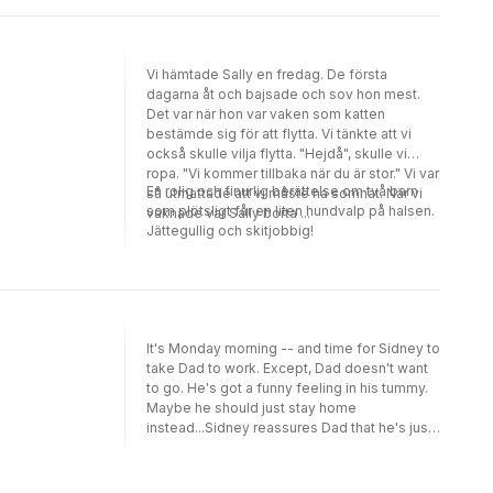
Vi hämtade Sally en fredag. De första
dagarna åt och bajsade och sov hon mest.
Det var när hon var vaken som katten
bestämde sig för att flytta. Vi tänkte att vi
också skulle vilja flytta. "Hejdå", skulle vi
ropa. "Vi kommer tillbaka när du är stor." Vi var
En rolig och finurlig berättelse om två barn
så utmattade att vi måste ha somnat. När vi
som plötsligt får en liten hundvalp på halsen.
vaknade var Sally borta ...
Jättegullig och skitjobbig!
It's Monday morning -- and time for Sidney to
take Dad to work. Except, Dad doesn't want
to go. He's got a funny feeling in his tummy.
Maybe he should just stay home
instead...Sidney reassures Dad that he's just
got a case of the Monday jitters. On the way
to the office Sidney helps Dad find a very
important folder and reminds him to pick up