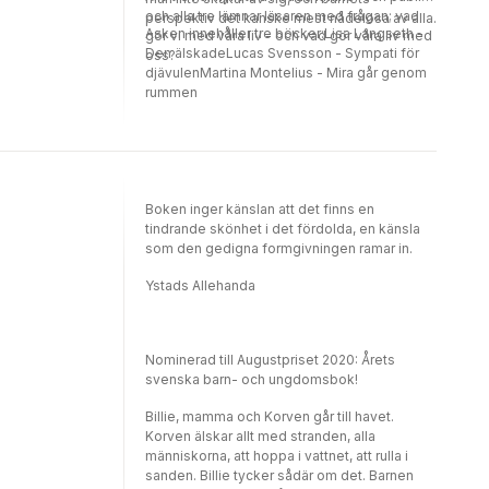
och alla tre lämnar läsaren med frågan; vad
perspektiv det kanske mest nådelösa av alla.
Asken innehåller tre böcker:Lisa Langseth -
gör vi med våra liv - och vad gör våra liv med
Den älskadeLucas Svensson - Sympati för
oss?
djävulenMartina Montelius - Mira går genom
rummen
Boken inger känslan att det finns en
tindrande skönhet i det fördolda, en känsla
som den gedigna formgivningen ramar in.
Ystads Allehanda
Nominerad till Augustpriset 2020: Årets
svenska barn- och ungdomsbok!
Billie, mamma och Korven går till havet.
Korven älskar allt med stranden, alla
människorna, att hoppa i vattnet, att rulla i
sanden. Billie tycker sådär om det. Barnen