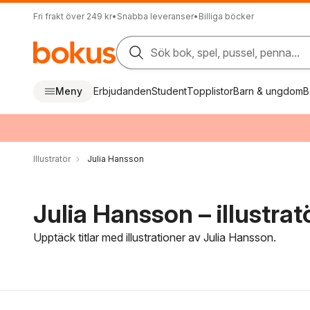
Fri frakt över 249 kr
•
Snabba leveranser
•
Billiga böcker
Sök bok, spel, pussel, penna...
Meny
Erbjudanden
Student
Topplistor
Barn & ungdom
B
Illustratör
Julia Hansson
Julia Hansson – illustrat
Upptäck titlar med illustrationer av Julia Hansson.
Hoppa över filtreringsmeny