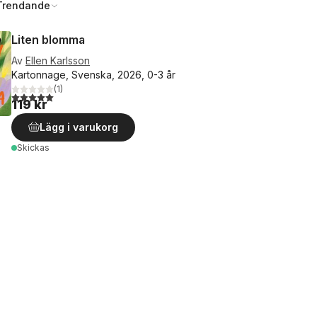
Trendande
Liten blomma
Av
Ellen Karlsson
Kartonnage, Svenska, 2026, 0-3 år
(
1
)
5,0
utav 5 stjärnor. Totalt antal röster:
119 kr
Lägg i varukorg
Skickas