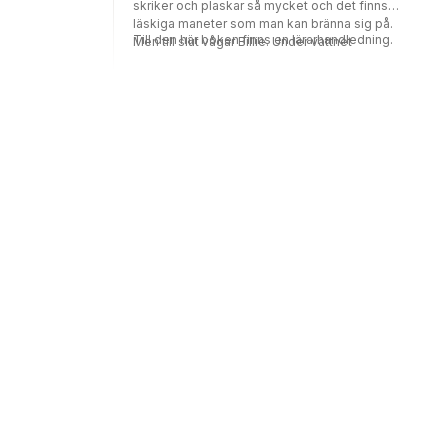
skriker och plaskar så mycket och det finns
läskiga maneter som man kan bränna sig på.
Till den här boken finns en lärarhandledning.
Men till slut vågar Billie. Under vattnet
upptäcker hon genom sitt cyklop en hel värld
av tystnad och fantastiska djur i alla färger!