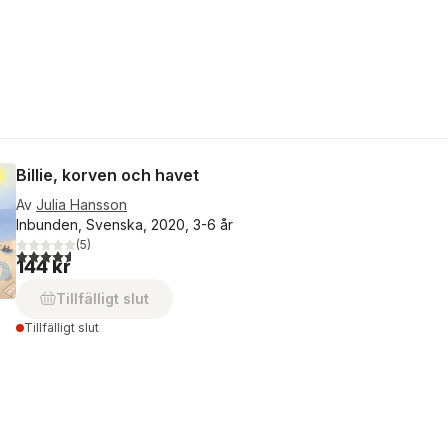
Billie, korven och havet
Av
Julia Hansson
Inbunden, Svenska, 2020, 3-6 år
(
5
)
4,6
utav 5 stjärnor. Totalt antal röster:
144 kr
Tillfälligt slut
Tillfälligt slut