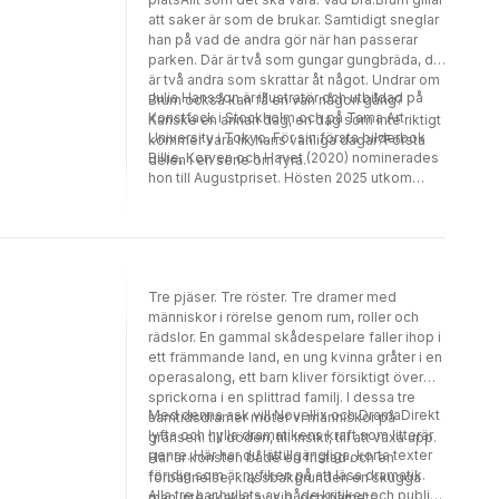
att saker är som de brukar. Samtidigt sneglar
han på vad de andra gör när han passerar
parken. Där är två som gungar gungbräda, där
är två andra som skrattar åt något. Undrar om
Julia Hansson är illustratör och utbildad på
Brum också kan få en vän någon gång?
Konstfack i Stockholm och på Tama Art
Kanske en annan dag, en dag som inte riktigt
University i Tokyo. För sin första bilderbok
kommer vara lik hans vanliga dagar?Första
Billie, Korven och Havet (2020) nominerades
delen i en serie om fyra.
hon till Augustpriset. Hösten 2025 utkom
Marit vill ha mer.
Tre pjäser. Tre röster. Tre dramer med
människor i rörelse genom rum, roller och
rädslor. En gammal skådespelare faller ihop i
ett främmande land, en ung kvinna gråter i en
operasalong, ett barn kliver försiktigt över
sprickorna i en splittrad familj. I dessa tre
Med denna ask vill Novellix och DramaDirekt
samtidsdramer möter vi människor på
lyfta och hylla dramatikens kraft som litterär
gränsen: till döden, till insikt, till att växa upp.
genre. Här har du lättillgängliga, korta texter
Här är konsten både en fristad och en
för dig som är nyfiken på att läsa dramatik.
förbannelse, klassbakgrunden en skugga
Alla tre har hyllats av både kritiker och publik
man inte skakar av sig, och barnets