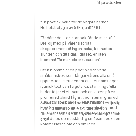
8
produkter
"En poetisk pärla för de yngsta barnen.
Helhetsbetyg 5 av 5 (Briljant)" / BTJ
"Bedårande ... en stor bok för de minsta" /
DNFölj med på vårens första
skogspromenad! Ingen jacka, koltrasten
sjunger, och titta där, i gräset, en liten
blomma! Får man plocka, bara en?
Liten blomma är en poetisk och varm
småbarnsbok som fångar vårens alla små
upptäckter - sett genom ett litet barns ögon. I
rytmisk text och färgstarka, stämningsfulla
bilder följer vi ett barn och en vuxen på en
promenad bland fåglar, träd, stenar, gräs och
Augustprisbelönade Ellen Karlssons
- förstås - en liten blomma. En alldeles ljuvlig
högläsningsvänliga text i kombination med
hyllning till vårsolen, växtligheten och
Julia Hanssons barnnära bilder gör detta till
förundran över allt det nya som knoppas och
en alldeles oemotståndlig småbarnsbok som
gror.
kommer läsas om och om igen.