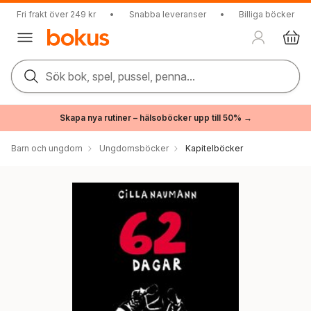
Fri frakt över 249 kr
•
Snabba leveranser
•
Billiga böcker
Sök bok, spel, pussel, penna...
Skapa nya rutiner – hälsoböcker upp till 50% →
Barn och ungdom
Ungdomsböcker
Kapitelböcker