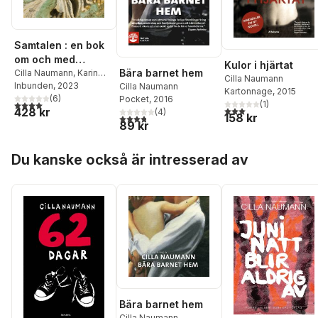
Samtalen : en bok
om och med
Kulor i hjärtat
Bära barnet hem
Mamma Andersson
Cilla Naumann
,
Karin
Cilla Naumann
Mamma Andersson
Inbunden
, 2023
Cilla Naumann
Kartonnage
, 2015
(
6
)
Pocket
, 2016
4,0
utav 5 stjärnor. Totalt antal röster:
(
1
)
3,0
utav 5 stjärnor. Tota
428 kr
(
4
)
158 kr
3,8
utav 5 stjärnor. Totalt antal röster:
89 kr
Hoppa över listan
Du kanske också är intresserad av
Bära barnet hem
Cilla Naumann