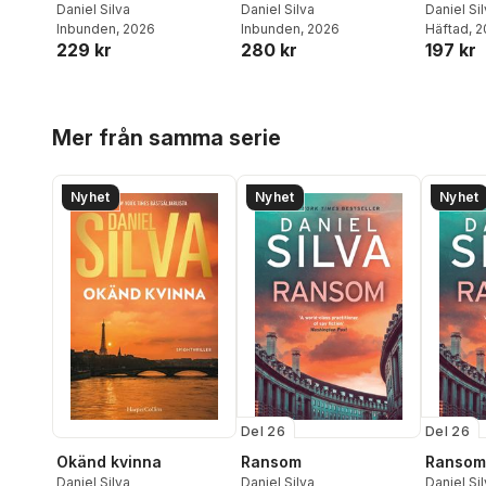
Daniel Silva
Daniel Silva
Daniel Si
Inbunden
, 2026
Inbunden
, 2026
Häftad
, 
229 kr
280 kr
197 kr
Hoppa över listan
Mer från samma serie
Nyhet
Nyhet
Nyhet
Del 26
Del 26
Okänd kvinna
Ransom
Ransom
Daniel Silva
Daniel Silva
Daniel Si