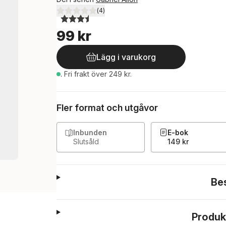
(
4
)
3,5
utav 5 stjärnor. Totalt antal röster:
99 kr
Lägg i varukorg
.
Fri frakt över 249 kr.
Fler format och utgåvor
Inbunden
E-bok
Slutsåld
149 kr
Be
Produk