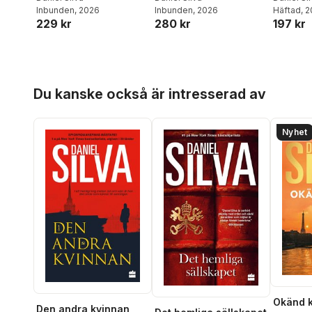
Inbunden
, 2026
Inbunden
, 2026
Häftad
, 
229 kr
280 kr
197 kr
Hoppa över listan
Du kanske också är intresserad av
Nyhet
Okänd 
Den andra kvinnan