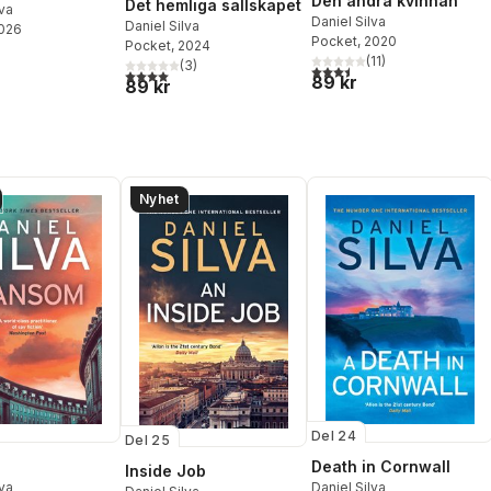
Den andra kvinnan
Det hemliga sällskapet
lva
Daniel Silva
Daniel Silva
2026
Pocket
, 2020
Pocket
, 2024
(
11
)
(
3
)
3,5
utav 5 stjärnor. Totalt ant
4,0
utav 5 stjärnor. Totalt antal röster:
89 kr
89 kr
Nyhet
Del 24
Del 25
Death in Cornwall
Inside Job
lva
Daniel Silva