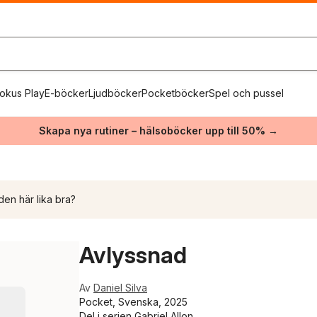
okus Play
E-böcker
Ljudböcker
Pocketböcker
Spel och pussel
Skapa nya rutiner – hälsoböcker upp till 50% →
den här lika bra?
Avlyssnad
Av
Daniel Silva
Pocket, Svenska, 2025
Del i serien
Gabriel Allon