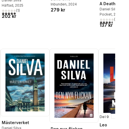
Daniel Silva
A Death in Vi
Inbunden
, 2024
Häftad
, 2025
Daniel Silva
279 kr
(
1
)
5,0
utav 5 stjärnor. Totalt antal röster:
Pocket
, 2005
202 kr
(
2
)
4,5
utav 5 stjärnor.
137 kr
Del 9
Mästerverket
Leo
Daniel Silva
Den nya flickan