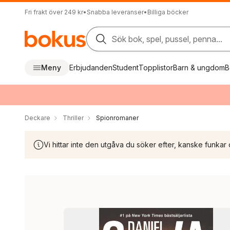
Fri frakt över 249 kr
•
Snabba leveranser
•
Billiga böcker
Sök bok, spel, pussel, penna...
Meny
Erbjudanden
Student
Topplistor
Barn & ungdom
B
Deckare
Thriller
Spionromaner
Vi hittar inte den utgåva du söker efter, kanske funkar 