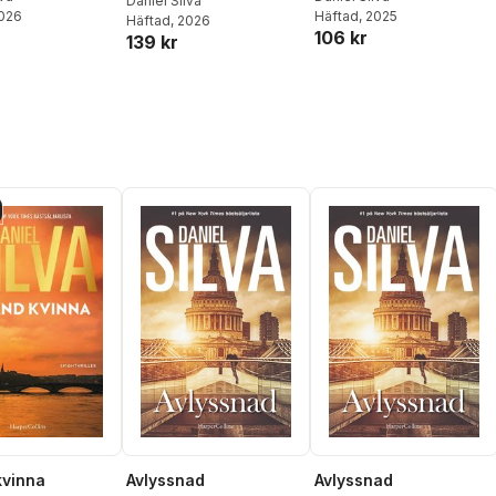
Daniel Silva
2026
Häftad
, 2025
Häftad
, 2026
106 kr
139 kr
kvinna
Avlyssnad
Avlyssnad