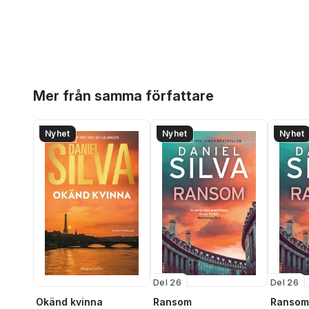
Hoppa över listan
Mer från samma författare
Nyhet
Nyhet
Nyhet
Del 26
Del 26
Okänd kvinna
Ransom
Ransom