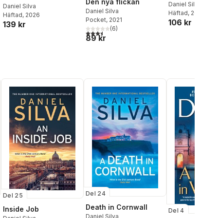
Den nya flickan
Daniel Silva
Daniel Silva
Daniel Silva
Häftad
, 2025
Häftad
, 2026
Pocket
, 2021
106 kr
139 kr
(
6
)
al röster:
3,5
utav 5 stjärnor. Totalt antal röster:
89 kr
Del 24
Del 25
Death in Cornwall
Inside Job
Del 4
Daniel Silva