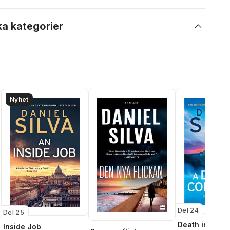
ka kategorier
Nyhet
Del 24
Del 25
Death in Corn
Inside Job