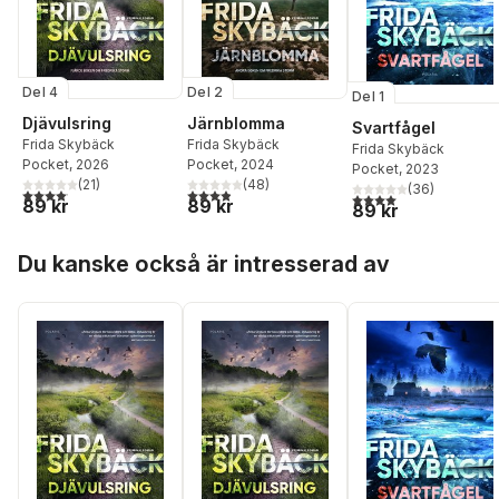
Del 4
Del 2
Del 1
Djävulsring
Järnblomma
Svartfågel
Frida Skybäck
Frida Skybäck
Frida Skybäck
Pocket
, 2026
Pocket
, 2024
Pocket
, 2023
(
21
)
(
48
)
(
36
)
4,1
utav 5 stjärnor. Totalt antal röster:
3,9
utav 5 stjärnor. Totalt antal röster:
4,0
utav 5 stjärnor. Tota
89 kr
89 kr
89 kr
Hoppa över listan
Du kanske också är intresserad av