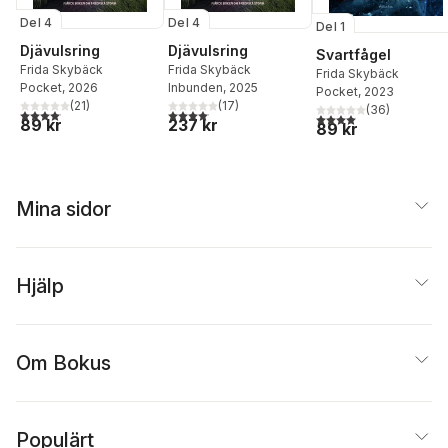
Del 4
Del 4
Del 1
Djävulsring
Djävulsring
Svartfågel
Frida Skybäck
Frida Skybäck
Frida Skybäck
Pocket
, 2026
Inbunden
, 2025
Pocket
, 2023
(
21
)
(
17
)
(
36
)
4,1
utav 5 stjärnor. Totalt antal röster:
4,1
utav 5 stjärnor. Totalt antal röster:
4,0
utav 5 stjärnor. Tota
89 kr
237 kr
89 kr
Mina sidor
Hjälp
Om Bokus
Populärt