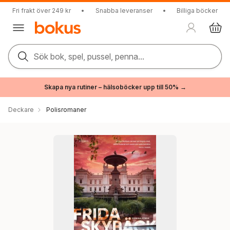
Fri frakt över 249 kr
•
Snabba leveranser
•
Billiga böcker
Sök bok, spel, pussel, penna...
Skapa nya rutiner – hälsoböcker upp till 50% →
Deckare
Polisromaner