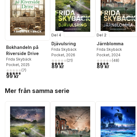
Del 4
Del 2
Djävulsring
Järnblomma
Bokhandeln på
Frida Skybäck
Frida Skybäck
Riverside Drive
Pocket
, 2026
Pocket
, 2024
Frida Skybäck
(
21
)
(
48
)
4,1
utav 5 stjärnor. Totalt antal röster:
3,9
utav 5 stjärnor. Tota
Pocket
, 2025
89 kr
89 kr
(
7
)
4,7
utav 5 stjärnor. Totalt antal röster:
99 kr
Hoppa över listan
Mer från samma serie