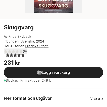
Skuggvarg
Av
Frida Skybäck
Inbunden, Svenska, 2024
Del 3 i serien
Fredrika Storm
(
9
)
4,7
utav 5 stjärnor. Totalt antal röster:
231 kr
Lägg i varukorg
Skickas
.
Fri frakt över 249 kr.
Fler format och utgåvor
Visa alla