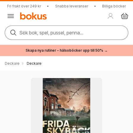
Fri frakt över 249 kr
•
Snabba leveranser
•
Billiga böcker
Sök bok, spel, pussel, penna...
Skapa nya rutiner – hälsoböcker upp till 50% →
Deckare
Deckare