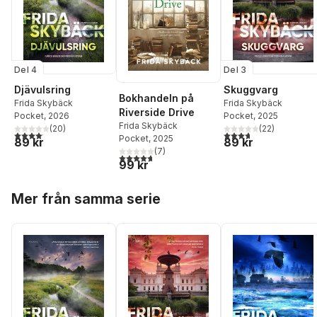
Del 4
Del 3
Djävulsring
Skuggvarg
Bokhandeln på
Frida Skybäck
Frida Skybäck
Riverside Drive
Pocket
, 2026
Pocket
, 2025
Frida Skybäck
(
20
)
(
22
)
4,1
utav 5 stjärnor. Totalt antal röster:
3,7
utav 5 stjärnor. Tota
Pocket
, 2025
89 kr
89 kr
(
7
)
4,7
utav 5 stjärnor. Totalt antal röster:
99 kr
Hoppa över listan
Mer från samma serie