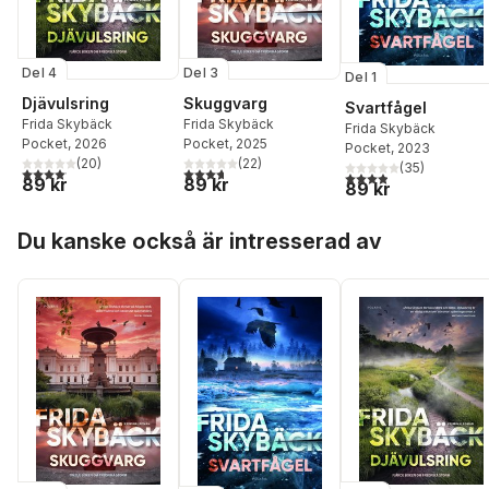
Del 4
Del 3
Del 1
Djävulsring
Skuggvarg
Svartfågel
Frida Skybäck
Frida Skybäck
Frida Skybäck
Pocket
, 2026
Pocket
, 2025
Pocket
, 2023
(
20
)
(
22
)
(
35
)
4,1
utav 5 stjärnor. Totalt antal röster:
3,7
utav 5 stjärnor. Totalt antal röster:
3,9
utav 5 stjärnor. Tota
89 kr
89 kr
89 kr
Hoppa över listan
Du kanske också är intresserad av