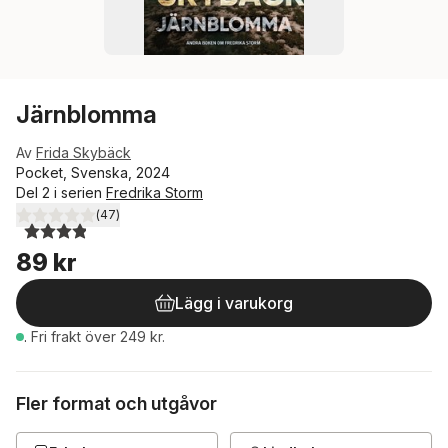
Järnblomma
Av
Frida Skybäck
Pocket, Svenska, 2024
Del 2 i serien
Fredrika Storm
(
47
)
3,9
utav 5 stjärnor. Totalt antal röster:
89 kr
Lägg i varukorg
.
Fri frakt över 249 kr.
Fler format och utgåvor