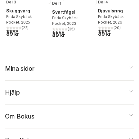
Del 3
Del 4
Del 1
Skuggvarg
Djävulsring
Svartfågel
Frida Skybäck
Frida Skybäck
Frida Skybäck
Pocket
, 2025
Pocket
, 2026
Pocket
, 2023
(
22
)
(
20
)
(
35
)
3,7
utav 5 stjärnor. Totalt antal röster:
4,1
utav 5 stjärnor. Total
3,9
utav 5 stjärnor. Totalt antal röster:
89 kr
89 kr
89 kr
Mina sidor
Hjälp
Om Bokus