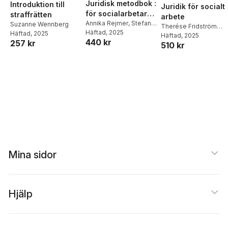
Juridisk metodbok :
Introduktion till
Juridik för socialt
för socialarbetare
straffrätten
arbete
och andra
Annika Rejmer
,
Stefan
Suzanne Wennberg
Therése Fridström
Zetterström
Häftad
, 2025
,
Sverker
Häftad
, 2025
offentliganställda
Montoya (red)
Häftad
, 2025
,
Tim
440 kr
Scheutz
,
Therése
257 kr
510 kr
Holappa (red)
Fridström Montoya
Mina sidor
Hjälp