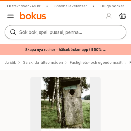
Fri frakt över 249 kr
•
Snabba leveranser
•
Billiga böcker
Sök bok, spel, pussel, penna...
Skapa nya rutiner – hälsoböcker upp till 50% →
Juridik
Särskilda rättsområden
Fastighets- och egendomsrätt