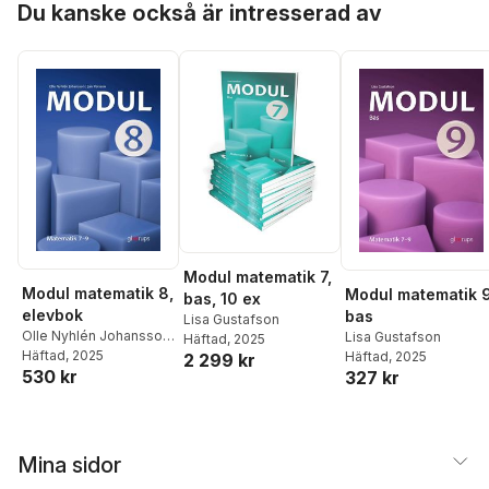
Du kanske också är intresserad av
Modul matematik 7,
Modul matematik 8,
Modul matematik 9
bas, 10 ex
elevbok
bas
Lisa Gustafson
Olle Nyhlén Johansson
,
Lisa Gustafson
Häftad
, 2025
Jan Persson
Häftad
, 2025
Häftad
, 2025
2 299 kr
530 kr
327 kr
Mina sidor