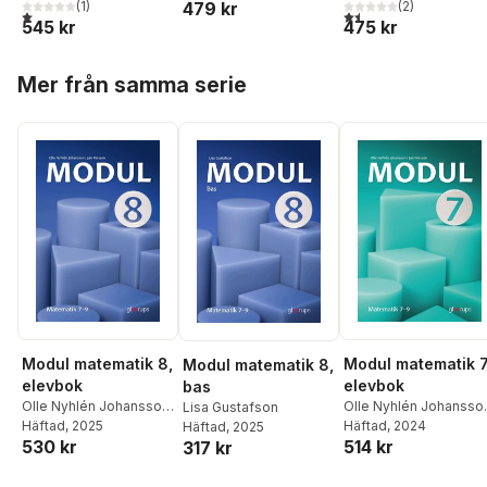
Johansson
(
2
)
,
Jan
479 kr
Persson
(
1
)
Persson
1,5
utav 5 stjärnor. Total
1,0
utav 5 stjärnor. Totalt antal röster:
475 kr
545 kr
Persson
Hoppa över listan
Mer från samma serie
Modul matematik 8,
Modul matematik 7
Modul matematik 8,
elevbok
elevbok
bas
Olle Nyhlén Johansson
,
Olle Nyhlén Johansso
Lisa Gustafson
Jan Persson
Häftad
, 2025
Jan Persson
Häftad
, 2024
Häftad
, 2025
530 kr
514 kr
317 kr
Hoppa över listan