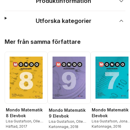
Produktinformation
Utforska kategorier
Hoppa över listan
Mer från samma författare
Mondo Matematik 
Mondo Matematik
Mondo Matematik
Elevbok
8 Elevbok
9 Elevbok
Lisa Gustafson
,
Jonas
Lisa Gustafson
,
Olle
Lisa Gustafson
,
Olle
Hällebrand
Kartonnage
,
, 2016
Olle Nyhlé
Nyhlén Johansson
Häftad
, 2017
,
Jan
Nyhlén Johansson
Kartonnage
, 2018
,
Jan