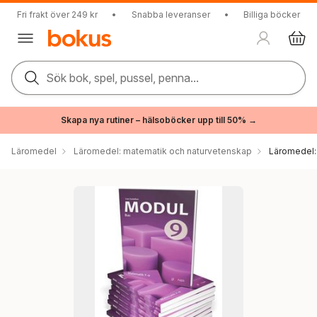
Fri frakt över 249 kr
•
Snabba leveranser
•
Billiga böcker
Sök bok, spel, pussel, penna...
Skapa nya rutiner – hälsoböcker upp till 50% →
Läromedel
Läromedel: matematik och naturvetenskap
Läromedel: