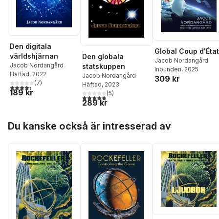
Den digitala
Global Coup d'État
världshjärnan
Den globala
Jacob Nordangård
Jacob Nordangård
statskuppen
Inbunden
, 2025
Häftad
, 2022
Jacob Nordangård
309 kr
(
7
)
Häftad
, 2023
4,4
utav 5 stjärnor. Totalt antal röster:
189 kr
(
5
)
4,8
utav 5 stjärnor. Totalt antal röster:
289 kr
Hoppa över listan
Du kanske också är intresserad av