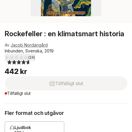
Rockefeller : en klimatsmart historia
Av
Jacob Nordangård
Inbunden, Svenska, 2019
(
24
)
4,7
utav 5 stjärnor. Totalt antal röster:
442 kr
Tillfälligt slut
Tillfälligt slut
Fler format och utgåvor
Ljudbok