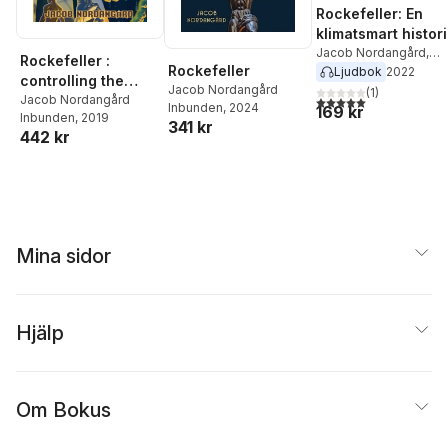
Rockefeller: En
klimatsmart histor
Jacob Nordangård
,
Rockefeller :
Rockefeller
Inger Nordangård
Ljudbok
2022
controlling the
Jacob Nordangård
(
1
)
Game
Jacob Nordangård
5,0
utav 5 stjärnor. Tota
Inbunden
, 2024
169 kr
Inbunden
, 2019
341 kr
442 kr
Mina sidor
Hjälp
Om Bokus