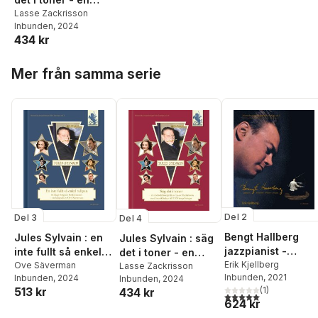
melodidiskografi
Lasse Zackrisson
Inbunden
, 2024
434 kr
Hoppa över listan
Mer från samma serie
Del 2
Del 3
Del 4
Bengt Hallberg
Jules Sylvain : en
Jules Sylvain : säg
jazzpianist -
inte fullt så enkel
det i toner - en
kompositör -
Erik Kjellberg
tulipan -
Ove Säverman
melodidiskografi
Lasse Zackrisson
Inbunden
, 2021
Inbunden
, 2024
Inbunden
, 2024
arrangör -
Schlagerbögen i
(
1
)
513 kr
434 kr
pedagog
folkhemmet
5,0
utav 5 stjärnor. Tota
624 kr