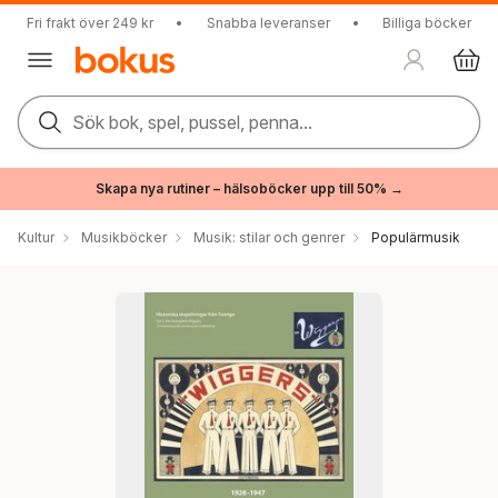
Fri frakt över 249 kr
•
Snabba leveranser
•
Billiga böcker
Sök bok, spel, pussel, penna...
Skapa nya rutiner – hälsoböcker upp till 50% →
Kultur
Musikböcker
Musik: stilar och genrer
Populärmusik