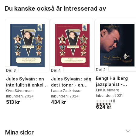
Hoppa över listan
Du kanske också är intresserad av
Del 2
Del 3
Del 4
Bengt Hallberg
Jules Sylvain : en
Jules Sylvain : säg
jazzpianist -
inte fullt så enkel
det i toner - en
kompositör -
Erik Kjellberg
tulipan -
Ove Säverman
melodidiskografi
Lasse Zackrisson
Inbunden
, 2021
Inbunden
, 2024
Inbunden
, 2024
arrangör -
Schlagerbögen i
(
1
)
513 kr
434 kr
pedagog
folkhemmet
5,0
utav 5 stjärnor. Tota
624 kr
Mina sidor