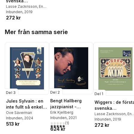
svenska
jazzsångarna
Lasse Zackrisson
,
Enar
Merkel Rydberg
Inbunden
, 2019
272 kr
Hoppa över listan
Mer från samma serie
Del 2
Del 3
Del 1
Bengt Hallberg
Jules Sylvain : en
Wiggers : de först
jazzpianist -
inte fullt så enkel
svenska
kompositör -
Erik Kjellberg
tulipan -
Ove Säverman
jazzsångarna
Lasse Zackrisson
,
Ena
Inbunden
, 2021
Inbunden
, 2024
arrangör -
Schlagerbögen i
Merkel Rydberg
Inbunden
, 2019
(
1
)
513 kr
272 kr
pedagog
folkhemmet
5,0
utav 5 stjärnor. Totalt antal röster:
624 kr