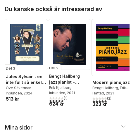
Hoppa över listan
Du kanske också är intresserad av
Del 2
Del 3
Bengt Hallberg
Jules Sylvain : en
jazzpianist -
Modern pianojazz
inte fullt så enkel
kompositör -
Erik Kjellberg
Bengt Hallberg
,
Erik
tulipan -
Ove Säverman
Inbunden
, 2021
Kjellberg
Häftad
, 2021
Inbunden
, 2024
arrangör -
Schlagerbögen i
(
1
)
513 kr
(
2
)
pedagog
folkhemmet
5,0
utav 5 stjärnor. Totalt antal röster:
5,0
utav 5 stjärnor. Tota
624 kr
323 kr
Mina sidor