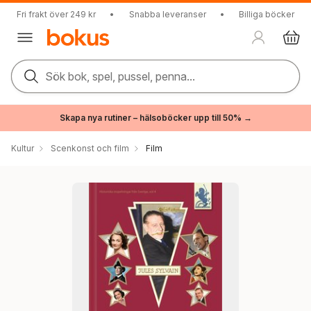
Fri frakt över 249 kr
•
Snabba leveranser
•
Billiga böcker
Sök bok, spel, pussel, penna...
Skapa nya rutiner – hälsoböcker upp till 50% →
Kultur
Scenkonst och film
Film