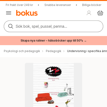
Fri frakt över 249 kr
•
Snabba leveranser
•
Billiga böcker
Sök bok, spel, pussel, penna...
Skapa nya rutiner – hälsoböcker upp till 50% →
Psykologi och pedagogik
Pedagogik
Undervisning i specifika äm