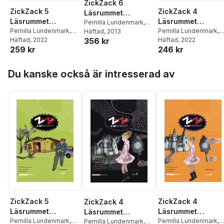
ZickZack 6
ZickZack 5
ZickZack 4
Läsrummet
Läsrummet
Läsrummet
Textsamling
Pernilla Lundenmark
,
Övningsbok,
Pernilla Lundenmark
,
Övningsbok,
Pernilla Lundenmark
,
Anna Modigh
Häftad
, 2013
356 kr
Anna Modigh
Häftad
, 2022
,
Karin
Anna Modigh
Häftad
, 2022
,
Karin
version 2
version 2
259 kr
246 kr
Lönnqvist
Lönnqvist
Hoppa över listan
Du kanske också är intresserad av
ZickZack 5
ZickZack 4
ZickZack 4
Läsrummet
Läsrummet
Läsrummet
Övningsbok,
Pernilla Lundenmark
,
Övningsbok,
Pernilla Lundenmark
,
Textsamling,
Pernilla Lundenmark
,