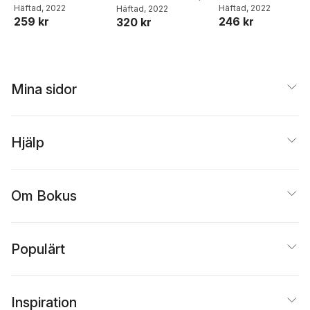
Anna Modigh
Häftad
, 2022
,
Karin
Anna Modigh
Häftad
, 2022
,
Karin
Anna Modigh
Häftad
, 2022
,
Karin
version 2
version 2
version 2
259 kr
246 kr
320 kr
Lönnqvist
Lönnqvist
Lönnqvist
Mina sidor
Hjälp
Om Bokus
Populärt
Inspiration