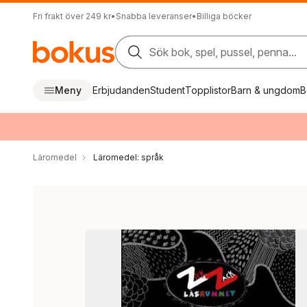
Fri frakt över 249 kr
•
Snabba leveranser
•
Billiga böcker
Sök bok, spel, pussel, penna...
Meny
Erbjudanden
Student
Topplistor
Barn & ungdom
B
Läromedel
Läromedel: språk