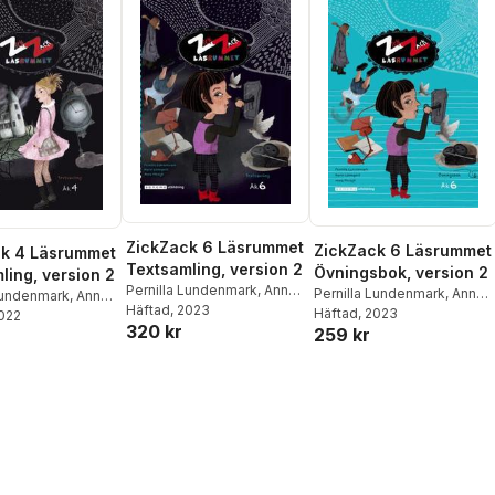
ZickZack 6 Läsrummet
ZickZack 6 Läsrummet
ck 4 Läsrummet
Textsamling, version 2
Övningsbok, version 2
ling, version 2
Pernilla Lundenmark
,
Anna
Pernilla Lundenmark
,
Anna
 Lundenmark
,
Anna
Modigh
Häftad
, 2023
,
Karin Lönnqvist
Modigh
Häftad
, 2023
,
Karin Lönnqvist
2022
Karin Lönnqvist
320 kr
259 kr