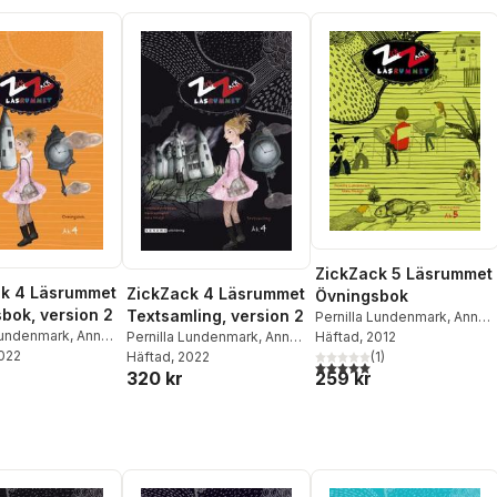
ZickZack 5 Läsrummet
ck 4 Läsrummet
ZickZack 4 Läsrummet
Övningsbok
bok, version 2
Textsamling, version 2
Pernilla Lundenmark
,
Anna
 Lundenmark
,
Anna
Modigh
Häftad
, 2012
Pernilla Lundenmark
,
Anna
2022
Karin Lönnqvist
(
1
)
Modigh
Häftad
, 2022
,
Karin Lönnqvist
5,0
utav 5 stjärnor. Totalt ant
259 kr
320 kr