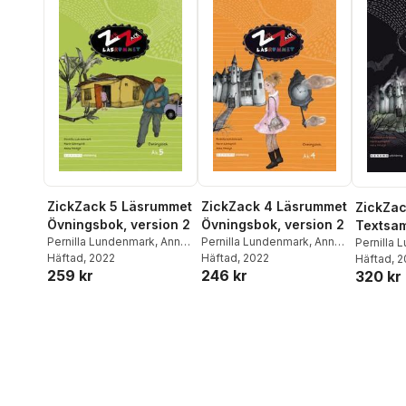
ZickZack 5 Läsrummet
ZickZack 4 Läsrummet
ZickZa
Övningsbok, version 2
Övningsbok, version 2
Textsam
Pernilla Lundenmark
,
Anna
Pernilla Lundenmark
,
Anna
Pernilla
Modigh
Häftad
, 2022
,
Karin Lönnqvist
Modigh
Häftad
, 2022
,
Karin Lönnqvist
Modigh
Häftad
, 
,
259 kr
246 kr
320 kr