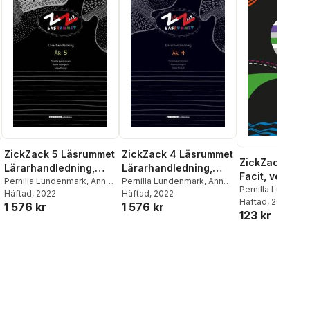
ZickZack 5 Läsrummet
ZickZack 4 Läsrummet
ZickZack 4 L
Lärarhandledning,
Lärarhandledning,
Facit, version
version 2
Pernilla Lundenmark
,
Anna
version 2
Pernilla Lundenmark
,
Anna
Pernilla Lundenm
Modigh
Häftad
, 2022
,
Karin Lönnqvist
Modigh
Häftad
, 2022
,
Karin Lönnqvist
Lönnqvist
Häftad
, 2022
1 576 kr
1 576 kr
123 kr