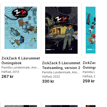
ZickZack 6 Läsrummet
ZickZack 6 L
ZickZack 5 Läsrummet
Övningsbok
Övningsbok, v
Textsamling, version 2
Pernilla Lundenmark
,
Anna
Modigh
Häftad
, 2013
Pernilla Lundenm
Pernilla Lundenmark
,
Anna
267 kr
Modigh
Häftad
, 2023
,
Karin Lö
Modigh
Häftad
, 2022
,
Karin Lönnqvist
al röster:
259 kr
330 kr