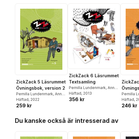
ZickZack 6 Läsrummet
Textsamling
ZickZack 5 Läsrummet
ZickZa
Pernilla Lundenmark
,
Anna
Övningsbok, version 2
Övnings
Modigh
Häftad
, 2013
Pernilla Lundenmark
,
Anna
Pernilla
356 kr
Modigh
Häftad
, 2022
,
Karin Lönnqvist
Modigh
Häftad
, 
,
259 kr
246 kr
Hoppa över listan
Du kanske också är intresserad av