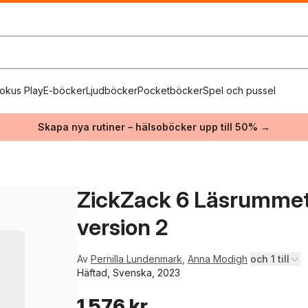
okus Play
E-böcker
Ljudböcker
Pocketböcker
Spel och pussel
Skapa nya rutiner – hälsoböcker upp till 50% →
ZickZack 6 Läsrummet
version 2
Av
Pernilla Lundenmark
,
Anna Modigh
och 1 till
Häftad, Svenska, 2023
1 576 kr