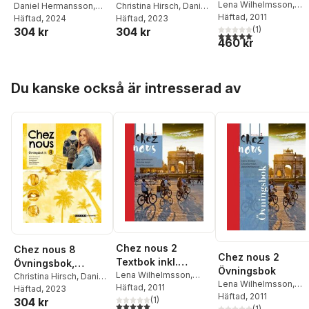
ljudfiler och
Lena Wilhelmsson
,
upplaga 2
Daniel Hermansson
,
upplaga 2
Christina Hirsch
,
Daniel
Christina Hirsch
Häftad
, 2011
,
Danie
Christina Hirsch
Häftad
, 2024
,
Gunilla
elevwebb
Hermansson
Häftad
, 2023
,
Gunilla
Hermansson
(
1
)
304 kr
304 kr
Norén
,
Lena
Norén
,
Lena
5,0
utav 5 stjärnor. Tota
460 kr
Wilhelmsson
,
Matts
Wilhelmsson
,
Matts
Winblad
Winblad
Hoppa över listan
Du kanske också är intresserad av
Chez nous 2
Chez nous 8
Chez nous 2
Textbok inkl.
Övningsbok,
Övningsbok
ljudfiler och
Lena Wilhelmsson
,
upplaga 2
Christina Hirsch
,
Daniel
Lena Wilhelmsson
,
Christina Hirsch
Häftad
, 2011
,
Daniel
elevwebb
Hermansson
Häftad
, 2023
,
Gunilla
Christina Hirsch
Häftad
, 2011
,
Danie
Hermansson
(
1
)
304 kr
Norén
,
Lena
5,0
utav 5 stjärnor. Totalt antal röster:
Hermansson
(
1
)