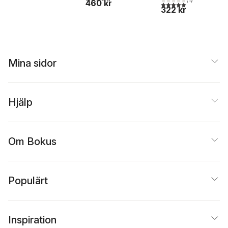
460 kr
Wilhelmsson
,
Matts
5,0
utav 5 stjärnor. Tota
322 kr
Winblad
Mina sidor
Hjälp
Om Bokus
Populärt
Inspiration