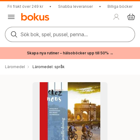
Fri frakt över 249 kr
•
Snabba leveranser
•
Billiga böcker
Sök bok, spel, pussel, penna...
Skapa nya rutiner – hälsoböcker upp till 50% →
Läromedel
Läromedel: språk