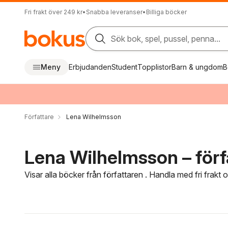
Fri frakt över 249 kr
•
Snabba leveranser
•
Billiga böcker
Sök bok, spel, pussel, penna...
Meny
Erbjudanden
Student
Topplistor
Barn & ungdom
B
Författare
Lena Wilhelmsson
Lena Wilhelmsson – förf
Visar alla böcker från författaren . Handla med fri frakt
Hoppa över filtreringsmeny