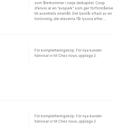
som återkommer i varje delkapitel. Coup
d’envoi är en ”avspark” som ger förförståelse
till avsnittets innehåll. Det består oftast av en
hörövning, där eleverna får lyssna efter
centrala ord och begrepp som sedan
presenteras i avsnittet. Regardez-avsnitten
samlar ord, uttryck och grammatik som
förekommer i texten.
För kompletteringsköp. För nya kunder
hänvisar vi till Chez nous, upplaga 2.
För kompletteringsköp. För nya kunder
hänvisar vi till Chez nous, upplaga 2.