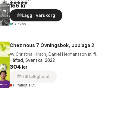
5,0
utav 5 stjärnor. Totalt antal röster:
155 kr
Lägg i varukorg
Skickas
Chez nous 7 Övningsbok, upplaga 2
Av
Christina Hirsch
,
Daniel Hermansson
m. fl.
Häftad, Svenska, 2022
304 kr
Tillfälligt slut
Tillfälligt slut