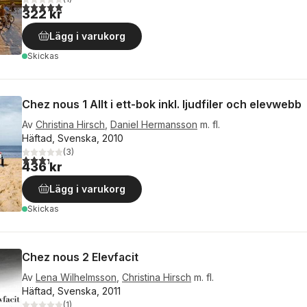
5,0
utav 5 stjärnor. Totalt antal röster:
322 kr
Lägg i varukorg
Skickas
Chez nous 1 Allt i ett-bok inkl. ljudfiler och elevwebb
Av
Christina Hirsch
,
Daniel Hermansson
m. fl.
Häftad, Svenska, 2010
(
3
)
3,3
utav 5 stjärnor. Totalt antal röster:
436 kr
Lägg i varukorg
Skickas
Chez nous 2 Elevfacit
Av
Lena Wilhelmsson
,
Christina Hirsch
m. fl.
Häftad, Svenska, 2011
(
1
)