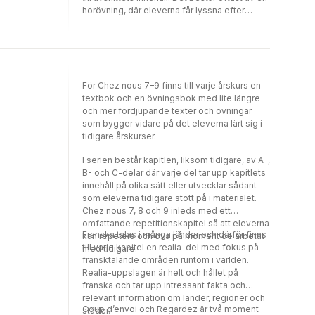
hörövning, där eleverna får lyssna efter
centrala ord och begrepp som sedan
presenteras i avsnittet. Regardez-avsnitten
samlar ord, uttryck och grammatik som
förekommer i texten.
För Chez nous 7–9 finns till varje årskurs en
textbok och en övningsbok med lite längre
och mer fördjupande texter och övningar
som bygger vidare på det eleverna lärt sig i
tidigare årskurser.
I serien består kapitlen, liksom tidigare, av A-,
B- och C-delar där varje del tar upp kapitlets
innehåll på olika sätt eller utvecklar sådant
som eleverna tidigare stött på i materialet.
Chez nous 7, 8 och 9 inleds med ett
omfattande repetitionskapitel så att eleverna
Franska talas i många länder och därför finns
kan repetera och öva på moment de arbetat
till varje kapitel en realia-del med fokus på
med tidigare.
fransktalande områden runtom i världen.
Realia-uppslagen är helt och hållet på
franska och tar upp intressant fakta och
relevant information om länder, regioner och
Coup d’envoi och Regardez är två moment
städer.