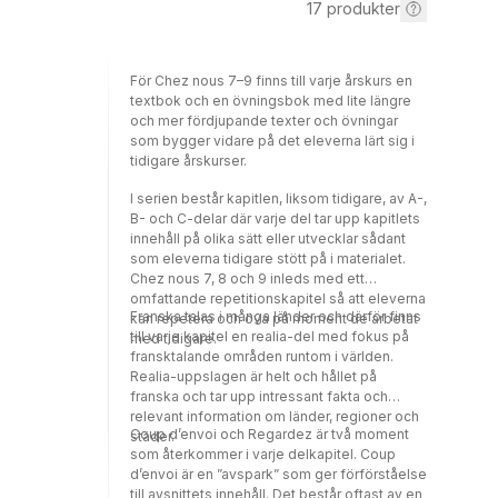
17
produkter
För Chez nous 7–9 finns till varje årskurs en
textbok och en övningsbok med lite längre
och mer fördjupande texter och övningar
som bygger vidare på det eleverna lärt sig i
tidigare årskurser.
I serien består kapitlen, liksom tidigare, av A-,
B- och C-delar där varje del tar upp kapitlets
innehåll på olika sätt eller utvecklar sådant
som eleverna tidigare stött på i materialet.
Chez nous 7, 8 och 9 inleds med ett
omfattande repetitionskapitel så att eleverna
Franska talas i många länder och därför finns
kan repetera och öva på moment de arbetat
till varje kapitel en realia-del med fokus på
med tidigare.
fransktalande områden runtom i världen.
Realia-uppslagen är helt och hållet på
franska och tar upp intressant fakta och
relevant information om länder, regioner och
Coup d’envoi och Regardez är två moment
städer.
som återkommer i varje delkapitel. Coup
d’envoi är en ”avspark” som ger förförståelse
till avsnittets innehåll. Det består oftast av en