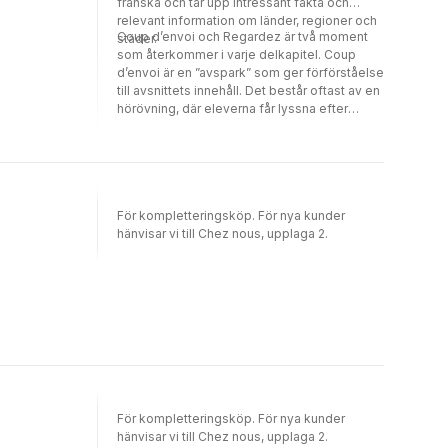
franska och tar upp intressant fakta och
relevant information om länder, regioner och
Coup d’envoi och Regardez är två moment
städer.
som återkommer i varje delkapitel. Coup
d’envoi är en ”avspark” som ger förförståelse
till avsnittets innehåll. Det består oftast av en
hörövning, där eleverna får lyssna efter
centrala ord och begrepp som sedan
presenteras i avsnittet. Regardez-avsnitten
samlar ord, uttryck och grammatik som
förekommer i texten.
För kompletteringsköp. För nya kunder
hänvisar vi till Chez nous, upplaga 2.
För kompletteringsköp. För nya kunder
hänvisar vi till Chez nous, upplaga 2.