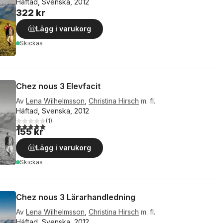
Häftad, Svenska, 2012
322 kr
Lägg i varukorg
Skickas
Chez nous 3 Elevfacit
Av
Lena Wilhelmsson
,
Christina Hirsch
m. fl.
Häftad, Svenska, 2012
(
1
)
5,0
utav 5 stjärnor. Totalt antal röster:
155 kr
Lägg i varukorg
Skickas
Chez nous 3 Lärarhandledning
Av
Lena Wilhelmsson
,
Christina Hirsch
m. fl.
Häftad, Svenska, 2012