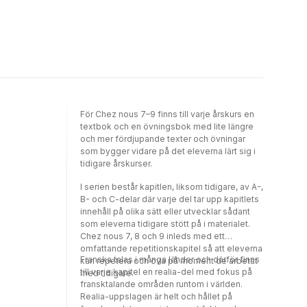
För Chez nous 7–9 finns till varje årskurs en
textbok och en övningsbok med lite längre
och mer fördjupande texter och övningar
som bygger vidare på det eleverna lärt sig i
tidigare årskurser.
I serien består kapitlen, liksom tidigare, av A-,
B- och C-delar där varje del tar upp kapitlets
innehåll på olika sätt eller utvecklar sådant
som eleverna tidigare stött på i materialet.
Chez nous 7, 8 och 9 inleds med ett
omfattande repetitionskapitel så att eleverna
Franska talas i många länder och därför finns
kan repetera och öva på moment de arbetat
till varje kapitel en realia-del med fokus på
med tidigare.
fransktalande områden runtom i världen.
Realia-uppslagen är helt och hållet på