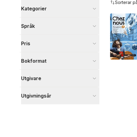
Sorterar p
Kategorier
Böcker
Språk
Läromedel
16
Psykologi och pedagogik
2
Pris
Kultur
1
Visa fler
Bokformat
Visa fler
Utgivare
Utgivningsår