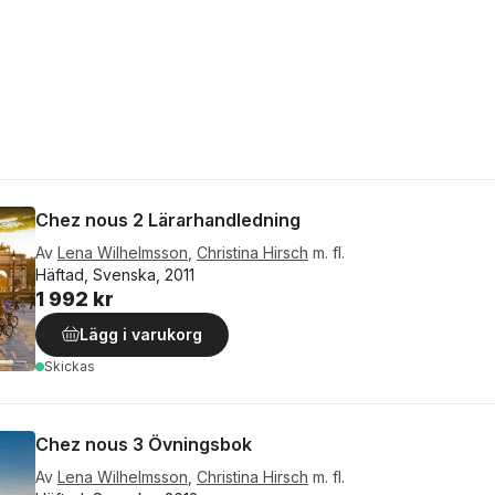
Chez nous 2 Lärarhandledning
Av
Lena Wilhelmsson
,
Christina Hirsch
m. fl.
Häftad, Svenska, 2011
1 992 kr
Lägg i varukorg
Skickas
Chez nous 3 Övningsbok
Av
Lena Wilhelmsson
,
Christina Hirsch
m. fl.