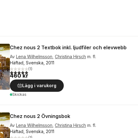
Chez nous 2 Textbok inkl. ljudfiler och elevwebb
Av
Lena Wilhelmsson
,
Christina Hirsch
m. fl.
Häftad, Svenska, 2011
(
1
)
5,0
utav 5 stjärnor. Totalt antal röster:
460 kr
Lägg i varukorg
Skickas
Chez nous 2 Övningsbok
Av
Lena Wilhelmsson
,
Christina Hirsch
m. fl.
Häftad, Svenska, 2011
(
1
)