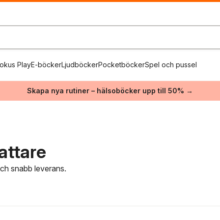
okus Play
E-böcker
Ljudböcker
Pocketböcker
Spel och pussel
Skapa nya rutiner – hälsoböcker upp till 50% →
attare
 och snabb leverans.