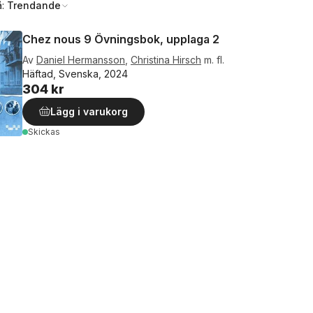
å:
Trendande
Chez nous 9 Övningsbok, upplaga 2
Av
Daniel Hermansson
,
Christina Hirsch
m. fl.
Häftad, Svenska, 2024
304 kr
Lägg i varukorg
Skickas