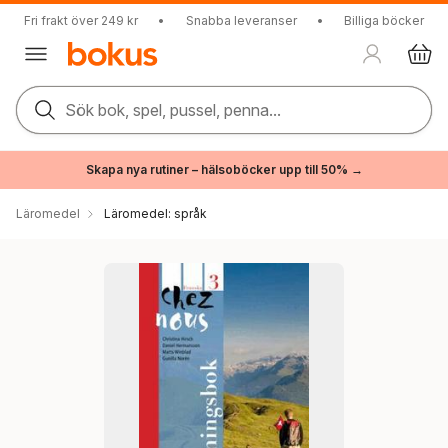
Fri frakt över 249 kr
•
Snabba leveranser
•
Billiga böcker
Sök bok, spel, pussel, penna...
Skapa nya rutiner – hälsoböcker upp till 50% →
Läromedel
Läromedel: språk