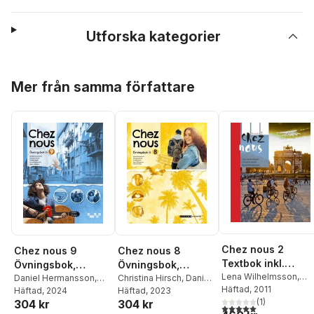
Utforska kategorier
Hoppa över listan
Mer från samma författare
Chez nous 2
Chez nous 9
Chez nous 8
Textbok inkl.
Övningsbok,
Övningsbok,
ljudfiler och
Lena Wilhelmsson
,
upplaga 2
Daniel Hermansson
,
upplaga 2
Christina Hirsch
,
Daniel
Christina Hirsch
Häftad
, 2011
,
Danie
Christina Hirsch
Häftad
, 2024
,
Gunilla
elevwebb
Hermansson
Häftad
, 2023
,
Gunilla
Hermansson
(
1
)
304 kr
304 kr
Norén
,
Lena
Norén
,
Lena
5,0
utav 5 stjärnor. Tota