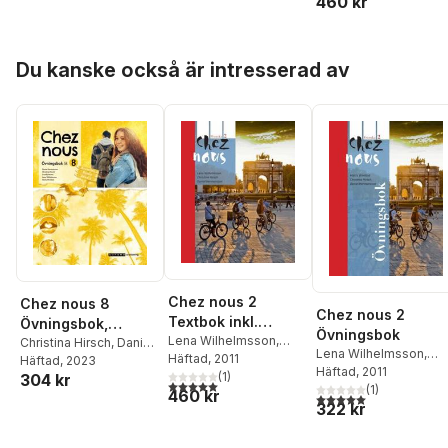
460 kr
Wilhelmsson
,
Matts
Wilhelmsson
,
Matts
Winblad
Winblad
Hoppa över listan
Du kanske också är intresserad av
Chez nous 2
Chez nous 8
Chez nous 2
Textbok inkl.
Övningsbok,
Övningsbok
ljudfiler och
Lena Wilhelmsson
,
upplaga 2
Christina Hirsch
,
Daniel
Lena Wilhelmsson
,
Christina Hirsch
Häftad
, 2011
,
Daniel
elevwebb
Hermansson
Häftad
, 2023
,
Gunilla
Christina Hirsch
Häftad
, 2011
,
Danie
Hermansson
(
1
)
304 kr
Norén
,
Lena
5,0
utav 5 stjärnor. Totalt antal röster:
Hermansson
(
1
)
460 kr
Wilhelmsson
,
Matts
5,0
utav 5 stjärnor. Tota
322 kr
Winblad