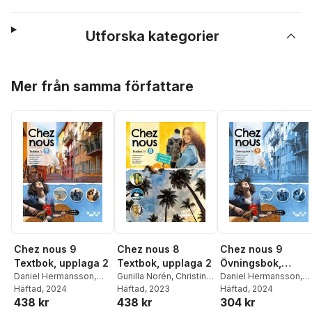
Utforska kategorier
Hoppa över listan
Mer från samma författare
Chez nous 8
Chez nous 9
Chez nous 9
Textbok, upplaga 2
Övningsbok,
Textbok, upplaga 2
Gunilla Norén
,
Christina
upplaga 2
Daniel Hermansson
,
Daniel Hermansson
,
Hirsch
Häftad
,
, 2023
Daniel
Christina Hirsch
Häftad
, 2024
,
Gunill
Christina Hirsch
Häftad
, 2024
,
Gunilla
438 kr
304 kr
438 kr
Hermansson
,
Lena
Norén
,
Lena
Norén
,
Lena