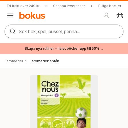
Fri frakt över 249 kr
•
Snabba leveranser
•
Billiga böcker
Sök bok, spel, pussel, penna...
Skapa nya rutiner – hälsoböcker upp till 50% →
Läromedel
Läromedel: språk