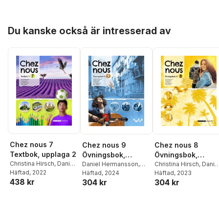
Vilhelmsson
,
Matts
Wilhelmsson
,
Matts
Vilhelmsson
,
Matts
Winblad
Winblad
Winblad
Hoppa över listan
Du kanske också är intresserad av
Chez nous 7
Chez nous 9
Chez nous 8
Textbok, upplaga 2
Övningsbok,
Övningsbok,
Christina Hirsch
,
Daniel
upplaga 2
Daniel Hermansson
,
upplaga 2
Christina Hirsch
,
Danie
Hermansson
Häftad
, 2022
,
Lena
Christina Hirsch
Häftad
, 2024
,
Gunilla
Hermansson
Häftad
, 2023
,
Gunilla
438 kr
304 kr
Vilhelmsson
,
Matts
304 kr
Norén
,
Lena
Norén
,
Lena
Winblad
Wilhelmsson
,
Matts
Wilhelmsson
,
Matts
Winblad
Winblad