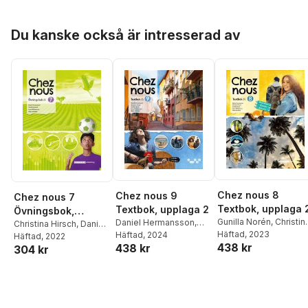
Vilhelmsson
,
Matts
Wilhelmsson
,
Matts
Vilhelmsson
,
Matts
Winblad
Winblad
Winblad
Hoppa över listan
Du kanske också är intresserad av
Chez nous 8
Chez nous 9
Chez nous 7
Textbok, upplaga 
Textbok, upplaga 2
Övningsbok,
Gunilla Norén
,
Christin
Daniel Hermansson
,
upplaga 2
Christina Hirsch
,
Daniel
Hirsch
Häftad
,
, 2023
Daniel
Christina Hirsch
Häftad
, 2024
,
Gunilla
Hermansson
Häftad
, 2022
,
Lena
438 kr
438 kr
Hermansson
,
Lena
Norén
,
Lena
304 kr
Wilhelmsson
,
Matts
Vilhelmsson
,
Matts
Vilhelmsson
,
Matts
Winblad
Winblad
Winblad