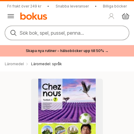
Fri frakt över 249 kr
•
Snabba leveranser
•
Billiga böcker
Sök bok, spel, pussel, penna...
Skapa nya rutiner – hälsoböcker upp till 50% →
Läromedel
Läromedel: språk