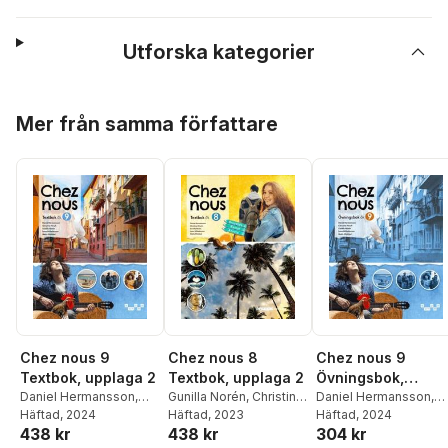
Utforska kategorier
Hoppa över listan
Mer från samma författare
Chez nous 8
Chez nous 9
Chez nous 9
Textbok, upplaga 2
Övningsbok,
Textbok, upplaga 2
Gunilla Norén
,
Christina
upplaga 2
Daniel Hermansson
,
Daniel Hermansson
,
Hirsch
Häftad
,
, 2023
Daniel
Christina Hirsch
Häftad
, 2024
,
Gunill
Christina Hirsch
Häftad
, 2024
,
Gunilla
438 kr
304 kr
438 kr
Hermansson
,
Lena
Norén
,
Lena
Norén
,
Lena