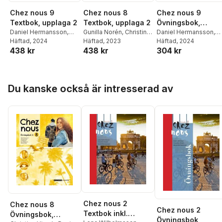
Chez nous 8
Chez nous 9
Chez nous 9
Textbok, upplaga 2
Övningsbok,
Textbok, upplaga 2
Gunilla Norén
,
Christina
upplaga 2
Daniel Hermansson
,
Daniel Hermansson
,
Hirsch
Häftad
,
, 2023
Daniel
Christina Hirsch
Häftad
, 2024
,
Gunill
Christina Hirsch
Häftad
, 2024
,
Gunilla
438 kr
304 kr
438 kr
Hermansson
,
Lena
Norén
,
Lena
Norén
,
Lena
Vilhelmsson
,
Matts
Wilhelmsson
,
Matts
Vilhelmsson
,
Matts
Winblad
Winblad
Winblad
Hoppa över listan
Du kanske också är intresserad av
Chez nous 2
Chez nous 8
Chez nous 2
Textbok inkl.
Övningsbok,
Övningsbok