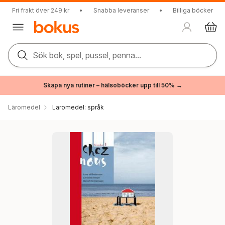
Fri frakt över 249 kr
•
Snabba leveranser
•
Billiga böcker
Sök bok, spel, pussel, penna...
Skapa nya rutiner – hälsoböcker upp till 50% →
Läromedel
Läromedel: språk