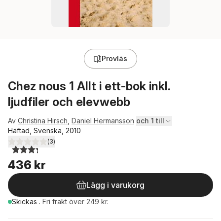
Provläs
Chez nous 1 Allt i ett-bok inkl.
ljudfiler och elevwebb
Av
Christina Hirsch
,
Daniel Hermansson
och 1 till
Häftad, Svenska, 2010
(
3
)
3,3
utav 5 stjärnor. Totalt antal röster:
436 kr
Lägg i varukorg
Skickas
.
Fri frakt över 249 kr.