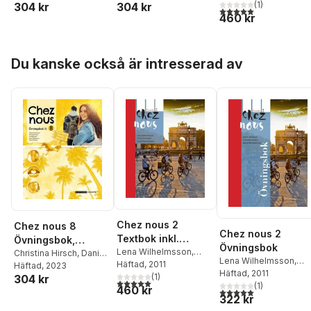
Hermansson
(
1
)
304 kr
304 kr
Norén
,
Lena
Norén
,
Lena
5,0
utav 5 stjärnor. Tota
460 kr
Wilhelmsson
,
Matts
Wilhelmsson
,
Matts
Winblad
Winblad
Hoppa över listan
Du kanske också är intresserad av
Chez nous 2
Chez nous 8
Chez nous 2
Textbok inkl.
Övningsbok,
Övningsbok
ljudfiler och
Lena Wilhelmsson
,
upplaga 2
Christina Hirsch
,
Daniel
Lena Wilhelmsson
,
Christina Hirsch
Häftad
, 2011
,
Daniel
elevwebb
Hermansson
Häftad
, 2023
,
Gunilla
Christina Hirsch
Häftad
, 2011
,
Danie
Hermansson
(
1
)
304 kr
Norén
,
Lena
5,0
utav 5 stjärnor. Totalt antal röster:
Hermansson
(
1
)
460 kr
Wilhelmsson
,
Matts
5,0
utav 5 stjärnor. Tota
322 kr
Winblad