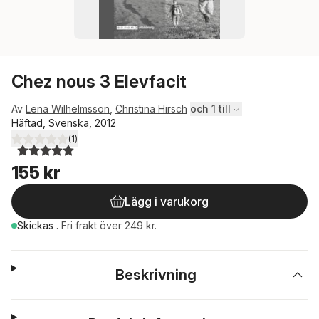
Chez nous 3 Elevfacit
Av
Lena Wilhelmsson
,
Christina Hirsch
och 1 till
Häftad, Svenska, 2012
(
1
)
5,0
utav 5 stjärnor. Totalt antal röster:
155 kr
Lägg i varukorg
Skickas
.
Fri frakt över 249 kr.
Beskrivning