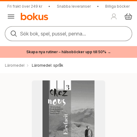
Fri frakt över 249 kr
•
Snabba leveranser
•
Billiga böcker
Sök bok, spel, pussel, penna...
Skapa nya rutiner – hälsoböcker upp till 50% →
Läromedel
Läromedel: språk