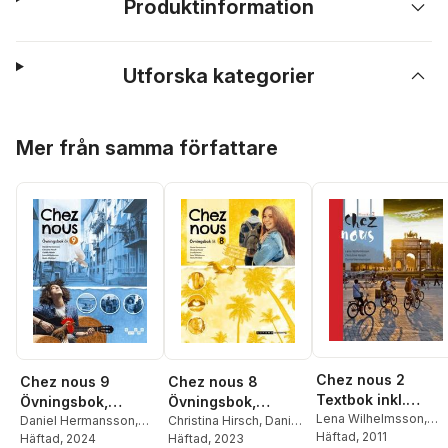
Produktinformation
Utforska kategorier
Hoppa över listan
Mer från samma författare
Chez nous 2
Chez nous 9
Chez nous 8
Textbok inkl.
Övningsbok,
Övningsbok,
ljudfiler och
Lena Wilhelmsson
,
upplaga 2
Daniel Hermansson
,
upplaga 2
Christina Hirsch
,
Daniel
Christina Hirsch
Häftad
, 2011
,
Danie
Christina Hirsch
Häftad
, 2024
,
Gunilla
elevwebb
Hermansson
Häftad
, 2023
,
Gunilla