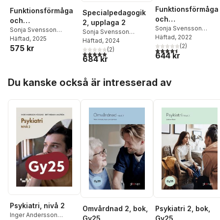
Funktionsförmåga
Funktionsförmåga
Specialpedagogik
och
och
2, upplaga 2
funktionsnedsättn
Sonja Svensson
funktionsnedsättni
Sonja Svensson
Sonja Svensson
Höstfält
Häftad
, 2022
ng 2
Höstfält
Häftad
, 2025
ng, nivå 1
Höstfält
Häftad
, 2024
(
2
)
575 kr
(
2
)
4,5
utav 5 stjärnor. Tota
5,0
utav 5 stjärnor. Totalt antal röster:
644 kr
684 kr
Hoppa över listan
Du kanske också är intresserad av
Psykiatri, nivå 2
Omvårdnad 2, bok,
Psykiatri 2, bok,
Inger Andersson
Gy25
Gy25