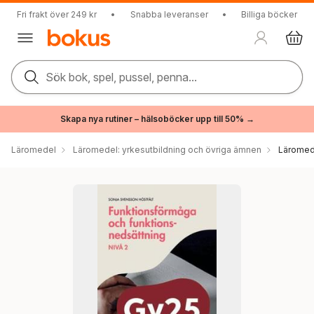
Fri frakt över 249 kr
•
Snabba leveranser
•
Billiga böcker
Sök bok, spel, pussel, penna...
Skapa nya rutiner – hälsoböcker upp till 50% →
Läromedel
Läromedel: yrkesutbildning och övriga ämnen
Läromede