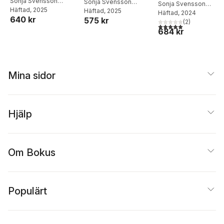
funktionsnedsättni
Sonja Svensson
funktionsnedsättni
Sonja Svensson
Sonja Svensson
Höstfält
Häftad
, 2025
ng, nivå 2
Höstfält
Häftad
, 2025
ng, nivå 1
Höstfält
Häftad
, 2024
640 kr
575 kr
(
2
)
5,0
utav 5 stjärnor. Tota
684 kr
Mina sidor
Hjälp
Om Bokus
Populärt