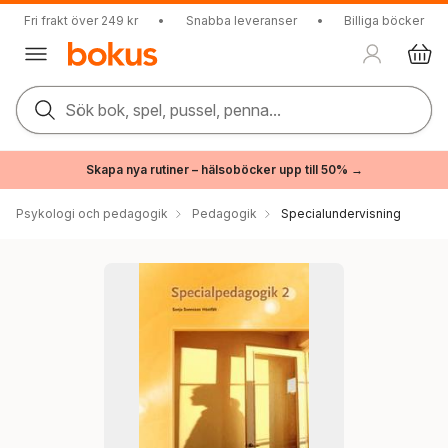
Fri frakt över 249 kr
•
Snabba leveranser
•
Billiga böcker
Sök bok, spel, pussel, penna...
Skapa nya rutiner – hälsoböcker upp till 50% →
Psykologi och pedagogik
Pedagogik
Specialundervisning