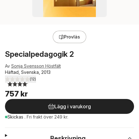
Provläs
Specialpedagogik 2
Av
Sonja Svensson Höstfält
Häftad, Svenska, 2013
(
12
)
4,1
utav 5 stjärnor. Totalt antal röster:
757 kr
Lägg i varukorg
Skickas
.
Fri frakt över 249 kr.
Beskrivning