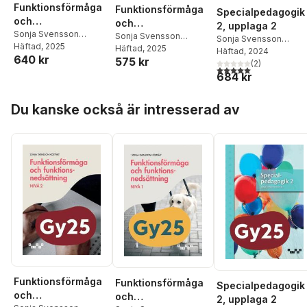
Funktionsförmåga
Funktionsförmåga
Specialpedagogik
och
och
2, upplaga 2
funktionsnedsättni
Sonja Svensson
funktionsnedsättni
Sonja Svensson
Sonja Svensson
Höstfält
Häftad
, 2025
ng, nivå 2
Höstfält
Häftad
, 2025
ng, nivå 1
Höstfält
Häftad
, 2024
640 kr
575 kr
(
2
)
5,0
utav 5 stjärnor. Tota
684 kr
Hoppa över listan
Du kanske också är intresserad av
Funktionsförmåga
Funktionsförmåga
Specialpedagogik
och
och
2, upplaga 2