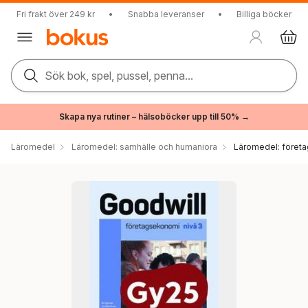
Fri frakt över 249 kr
•
Snabba leveranser
•
Billiga böcker
Sök bok, spel, pussel, penna...
Skapa nya rutiner – hälsoböcker upp till 50% →
Läromedel
Läromedel: samhälle och humaniora
Läromedel: föret