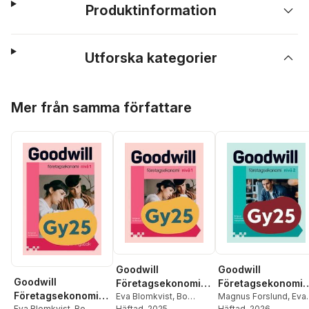
Produktinformation
Utforska kategorier
Hoppa över listan
Mer från samma författare
Goodwill
Goodwill
Goodwill
Företagsekonomi
Företagsekonomi
Företagsekonomi
nivå 1 Textbok
Eva Blomkvist
,
Bo
nivå 2 Textbok
Magnus Forslund
,
Eva
Eva Blomkvist
,
Bo
Egervall
Häftad
, 2025
Blomkvist
Häftad
, 2026
,
Bo Egervall