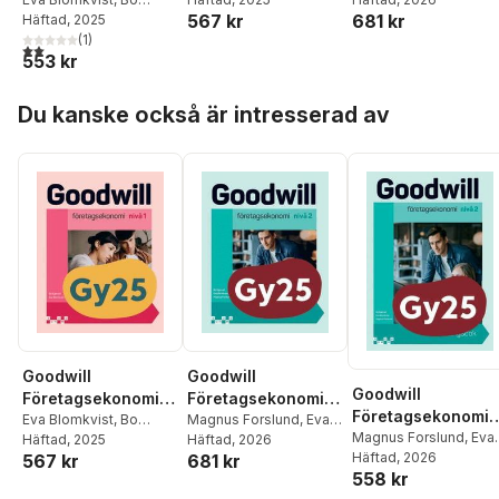
nivå 1 Övningsbok
567 kr
681 kr
Egervall
Häftad
, 2025
(
1
)
2,0
utav 5 stjärnor. Totalt antal röster:
553 kr
Hoppa över listan
Du kanske också är intresserad av
Goodwill
Goodwill
Goodwill
Företagsekonomi
Företagsekonomi
Företagsekonomi
nivå 1 Textbok
Eva Blomkvist
,
Bo
nivå 2 Textbok
Magnus Forslund
,
Eva
nivå 2 Övningsbok
Magnus Forslund
,
Eva
Egervall
Häftad
, 2025
Blomkvist
Häftad
, 2026
,
Bo Egervall
Blomkvist
Häftad
, 2026
,
Bo Egervall
567 kr
681 kr
558 kr