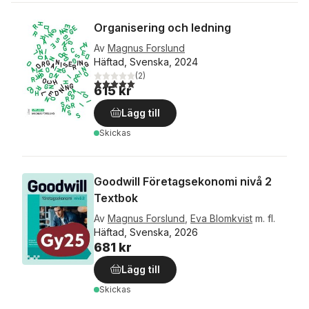
Organisering och ledning
Av
Magnus Forslund
Häftad, Svenska, 2024
(
2
)
5,0
utav 5 stjärnor. Totalt antal röster:
615 kr
Lägg till
Skickas
Goodwill Företagsekonomi nivå 2
Textbok
Av
Magnus Forslund
,
Eva Blomkvist
m. fl.
Häftad, Svenska, 2026
681 kr
Lägg till
Skickas