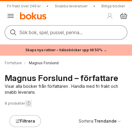
Fri frakt över 249 kr
•
Snabba leveranser
•
Billiga böcker
Sök bok, spel, pussel, penna...
Skapa nya rutiner – hälsoböcker upp till 50% →
Författare
Magnus Forslund
Magnus Forslund – författare
Visar alla böcker från författaren . Handla med fri frakt och
snabb leverans.
8
produkter
Filtrera
Sortera:
Trendande