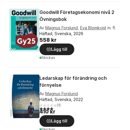
Goodwill Företagsekonomi nivå 2
Övningsbok
Av
Magnus Forslund
,
Eva Blomkvist
m. fl.
Häftad, Svenska, 2026
558 kr
Lägg till
Skickas
Ledarskap för förändring och
förnyelse
Av
Magnus Forslund
Häftad, Svenska, 2022
(
1
)
4,0
utav 5 stjärnor. Totalt antal röster:
410 kr
Lägg till
Skickas