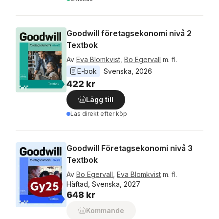
Goodwill företagsekonomi nivå 2
Textbok
Av
Eva Blomkvist
,
Bo Egervall
m. fl.
E-bok
Svenska
, 
2026
422 kr
Lägg till
Läs direkt efter köp
Goodwill Företagsekonomi nivå 3
Textbok
Av
Bo Egervall
,
Eva Blomkvist
m. fl.
Häftad, Svenska, 2027
648 kr
Kommande