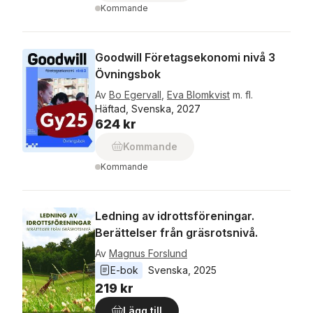
Kommande
Goodwill Företagsekonomi nivå 3
Övningsbok
Av
Bo Egervall
,
Eva Blomkvist
m. fl.
Häftad, Svenska, 2027
624 kr
Kommande
Kommande
Ledning av idrottsföreningar.
Berättelser från gräsrotsnivå.
Av
Magnus Forslund
E-bok
Svenska
, 
2025
219 kr
Lägg till