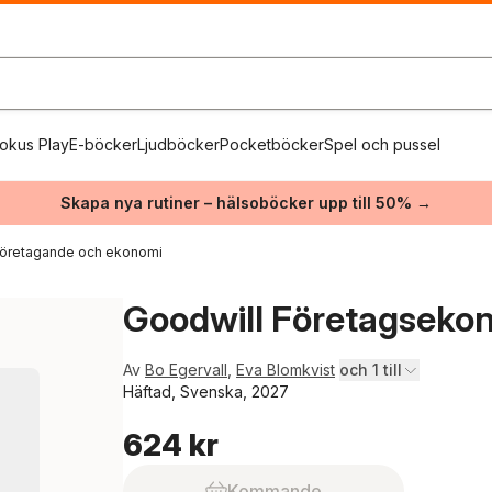
okus Play
E-böcker
Ljudböcker
Pocketböcker
Spel och pussel
Skapa nya rutiner – hälsoböcker upp till 50% →
företagande och ekonomi
Goodwill Företagsekon
Av
Bo Egervall
,
Eva Blomkvist
och 1 till
Häftad, Svenska, 2027
624 kr
Kommande