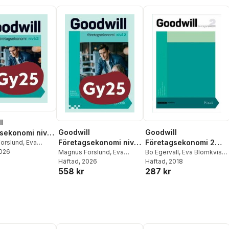
l
Goodwill
Goodwill
sekonomi nivå
Företagsekonomi nivå
Företagsekonomi 2
ok
orslund
,
Eva
t
2026
,
Bo Egervall
2 Övningsbok
Magnus Forslund
,
Eva
Elevfacit, upplaga 2
Bo Egervall
,
Eva Blomkvist
,
Blomkvist
Häftad
, 2026
,
Bo Egervall
Carl-Johan Forssén Ehrlin
Häftad
, 2018
,
558 kr
287 kr
Holger Magnusson