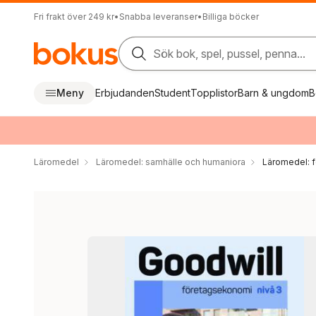
Fri frakt över 249 kr
•
Snabba leveranser
•
Billiga böcker
Sök bok, spel, pussel, penna...
Meny
Erbjudanden
Student
Topplistor
Barn & ungdom
B
Läromedel
Läromedel: samhälle och humaniora
Läromedel: 