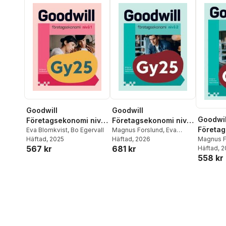
Goodwill
Goodwill
Goodwil
Företagsekonomi nivå
Företagsekonomi nivå
Företag
1 Textbok
Eva Blomkvist
,
Bo Egervall
2 Textbok
Magnus Forslund
,
Eva
Häftad
, 2025
Blomkvist
Häftad
, 2026
,
Bo Egervall
2 Övni
Magnus F
567 kr
681 kr
Blomkvis
Häftad
, 
558 kr