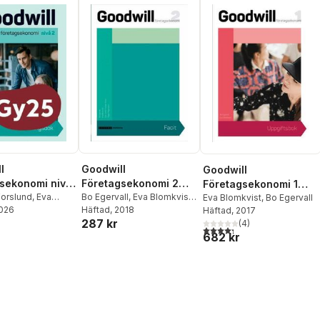
l
Goodwill
Goodwill
sekonomi nivå
Företagsekonomi 2
Företagsekonomi 1
ngsbok
orslund
,
Eva
Elevfacit, upplaga 2
Bo Egervall
,
Eva Blomkvist
,
Uppgiftsbok
Eva Blomkvist
,
Bo Egervall
t
2026
,
Bo Egervall
Carl-Johan Forssén Ehrlin
Häftad
, 2018
,
Häftad
, 2017
287 kr
Holger Magnusson
(
4
)
4,3
utav 5 stjärnor. Totalt ant
682 kr