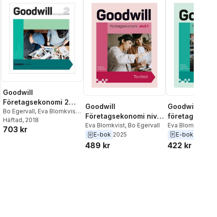
Goodwill
Företagsekonomi 2
Goodwill
Goodwill
Faktabok
Bo Egervall
,
Eva Blomkvist
,
företagsekono
Företagsekonomi nivå
Carl-Johan Forssén Ehrlin
Häftad
, 2018
,
2 Textbok
Eva Blomkvist
,
Bo
1 Textbok
Eva Blomkvist
,
Bo Egervall
703 kr
Holger Magnusson
Magnus Forslund
E-bok
2026
E-bok
2025
422 kr
489 kr
al röster: