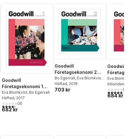
Goodwill
Goodwill
Företagsekonomi 2
Företagsekono
Faktabok
Bo Egervall
,
Eva Blomkvist
,
upplaga 2
Eva Blomkvist
,
Bo
Goodwill
Carl-Johan Forssén Ehrlin
Häftad
, 2018
,
Inbunden
, 2017
Företagsekonomi 1
703 kr
Holger Magnusson
(
4
)
4,8
utav 5 stjärnor
Uppgiftsbok
Eva Blomkvist
,
Bo Egervall
684 kr
Häftad
, 2017
(
4
)
4,3
utav 5 stjärnor. Totalt antal röster:
682 kr