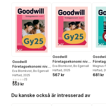
Goodwill
Goodwil
Företagsekonomi nivå
Företag
Goodwill
1 Textbok
Eva Blomkvist
,
Bo Egervall
2 Textb
Magnus F
Företagsekonomi nivå
Häftad
, 2025
Blomkvis
Häftad
, 
1 Övningsbok
Eva Blomkvist
,
Bo Egervall
567 kr
681 kr
Häftad
, 2025
(
1
)
2,0
utav 5 stjärnor. Totalt antal röster:
553 kr
Hoppa över listan
Du kanske också är intresserad av