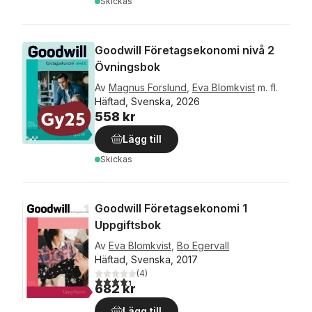
Skickas
Goodwill Företagsekonomi nivå 2
Övningsbok
Av
Magnus Forslund
,
Eva Blomkvist
m. fl.
Häftad, Svenska, 2026
558 kr
Lägg till
Skickas
Goodwill Företagsekonomi 1
Uppgiftsbok
Av
Eva Blomkvist
,
Bo Egervall
Häftad, Svenska, 2017
(
4
)
4,3
utav 5 stjärnor. Totalt antal röster:
682 kr
Lägg till