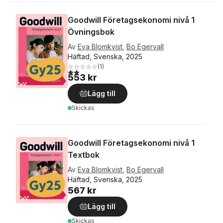
Goodwill Företagsekonomi nivå 1
Övningsbok
Av
Eva Blomkvist
,
Bo Egervall
Häftad, Svenska, 2025
(
1
)
2,0
utav 5 stjärnor. Totalt antal röster:
553 kr
Lägg till
Skickas
Goodwill Företagsekonomi nivå 1
Textbok
Av
Eva Blomkvist
,
Bo Egervall
Häftad, Svenska, 2025
567 kr
Lägg till
Skickas