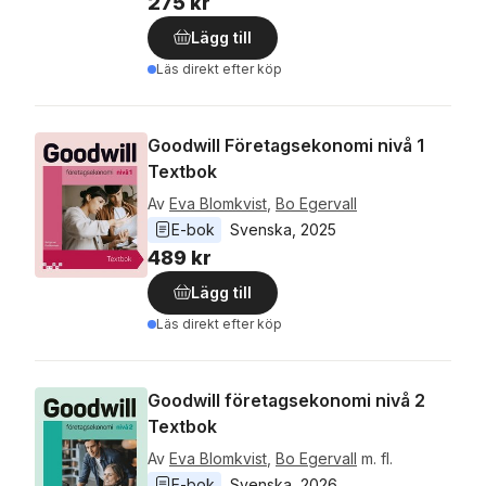
275 kr
Lägg till
Läs direkt efter köp
Goodwill Företagsekonomi nivå 1
Textbok
Av
Eva Blomkvist
,
Bo Egervall
E-bok
Svenska
, 
2025
489 kr
Lägg till
Läs direkt efter köp
Goodwill företagsekonomi nivå 2
Textbok
Av
Eva Blomkvist
,
Bo Egervall
m. fl.
E-bok
Svenska
, 
2026