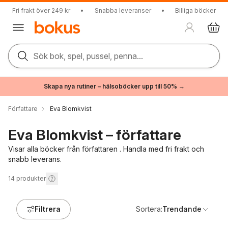
Fri frakt över 249 kr
•
Snabba leveranser
•
Billiga böcker
Sök bok, spel, pussel, penna...
Skapa nya rutiner – hälsoböcker upp till 50% →
Författare
Eva Blomkvist
Eva Blomkvist – författare
Visar alla böcker från författaren . Handla med fri frakt och
snabb leverans.
14
produkter
Filtrera
Sortera:
Trendande