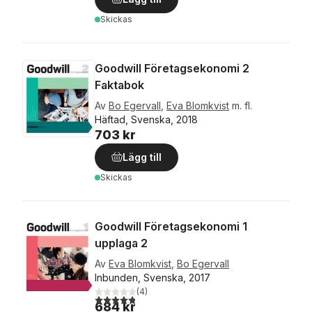
Skickas
Goodwill Företagsekonomi 2
Faktabok
Av
Bo Egervall
,
Eva Blomkvist
m. fl.
Häftad, Svenska, 2018
703 kr
Lägg till
Skickas
Goodwill Företagsekonomi 1
upplaga 2
Av
Eva Blomkvist
,
Bo Egervall
Inbunden, Svenska, 2017
(
4
)
4,8
utav 5 stjärnor. Totalt antal röster:
684 kr