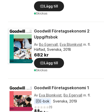
Lägg till
Skickas
Goodwill Företagsekonomi 2
Uppgiftsbok
Av
Bo Egervall
,
Eva Blomkvist
m. fl.
Häftad, Svenska, 2018
682 kr
Lägg till
Skickas
Goodwill Företagsekonomi 1
Av
Eva Blomkvist
,
Bo Egervall
m. fl.
E-bok
Svenska
, 
2019
(
1
)
2,0
utav 5 stjärnor. Totalt antal röster: