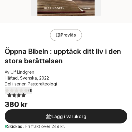
Provläs
Öppna Bibeln : upptäck ditt liv i den
stora berättelsen
Av
Ulf Lindgren
Häftad, Svenska, 2022
Del i serien
Pastoralteologi
(
1
)
4,0
utav 5 stjärnor. Totalt antal röster:
380 kr
Lägg i varukorg
Skickas
.
Fri frakt över 249 kr.