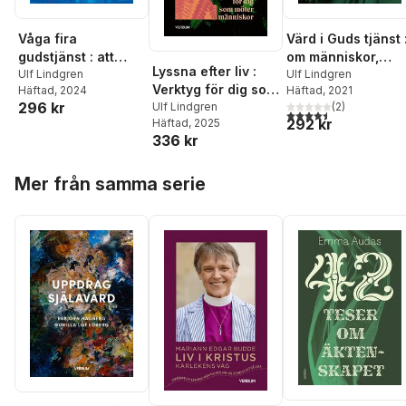
Våga fira
Värd i Guds tjänst 
gudstjänst : att
om människor,
Lyssna efter liv :
skapa och leda
Ulf Lindgren
texter och föremål
Ulf Lindgren
Verktyg för dig som
Häftad
, 2024
Häftad
, 2021
andakter
kyrkans rum
296 kr
möter människor
Ulf Lindgren
(
2
)
4,5
utav 5 stjärnor. Tota
292 kr
Häftad
, 2025
336 kr
Hoppa över listan
Mer från samma serie