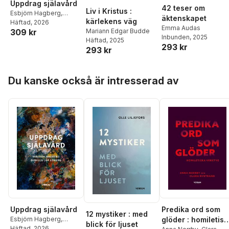
Uppdrag själavård
42 teser om
Liv i Kristus :
Esbjörn Hagberg
,
äktenskapet
kärlekens väg
Gunilla Löf Edberg
Häftad
, 2026
Emma Audas
Mariann Edgar Budde
309 kr
Inbunden
, 2025
Häftad
, 2025
293 kr
293 kr
Hoppa över listan
Du kanske också är intresserad av
Uppdrag själavård
Predika ord som
12 mystiker : med
Esbjörn Hagberg
,
glöder : homiletis
blick för ljuset
Gunilla Löf Edberg
Häftad
, 2026