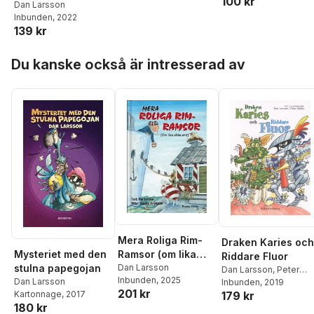
100 kr
Dan Larsson
Inbunden
, 2022
139 kr
Hoppa över listan
Du kanske också är intresserad av
Mera Roliga Rim-
Draken Karies och
Mysteriet med den
Ramsor (om lika
Riddare Fluor
stulna papegojan
olika ord)
Dan Larsson
Dan Larsson
,
Peter
Inbunden
, 2025
Dan Larsson
Wallin
Inbunden
, 2019
201 kr
Kartonnage
, 2017
179 kr
180 kr