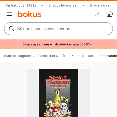
Fri frakt över 249 kr
•
Snabba leveranser
•
Billiga böcker
Sök bok, spel, pussel, penna...
Skapa nya rutiner – hälsoböcker upp till 50% →
Barn och ungdom
Barnböcker 6-9 år
Kapitelböcker
Spännande 