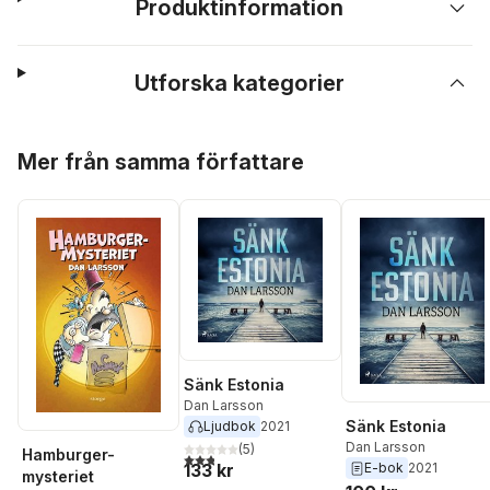
Produktinformation
Utforska kategorier
Hoppa över listan
Mer från samma författare
Sänk Estonia
Dan Larsson
Sänk Estonia
Ljudbok
2021
Dan Larsson
(
5
)
Hamburger-
2,8
utav 5 stjärnor. Totalt antal röster:
133 kr
E-bok
2021
mysteriet