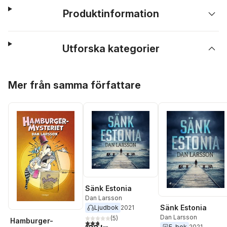
Produktinformation
Utforska kategorier
Hoppa över listan
Mer från samma författare
Sänk Estonia
Dan Larsson
Sänk Estonia
Ljudbok
2021
Dan Larsson
(
5
)
Hamburger-
2,8
utav 5 stjärnor. Totalt antal röster:
E-bok
2021