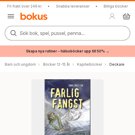
Fri frakt över 249 kr
•
Snabba leveranser
•
Billiga böcker
Sök bok, spel, pussel, penna...
Skapa nya rutiner – hälsoböcker upp till 50% →
Barn och ungdom
Böcker 12-15 år
Kapitelböcker
Deckare