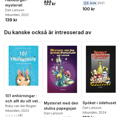
2,8
utav 5 stjärnor. Totalt antal röster:
133 kr
E-bok
2021
mysteriet
100 kr
Dan Larsson
Inbunden
, 2022
139 kr
Hoppa över listan
Du kanske också är intresserad av
101 enhörningar :
och allt du vill veta
Spöket i ödehuset
Mysteriet med den
om dem
Ruby van der Bogen
Dan Larsson
stulna papegojan
Inbunden
, 2023
Inbunden
, 2024
Dan Larsson
(
4
)