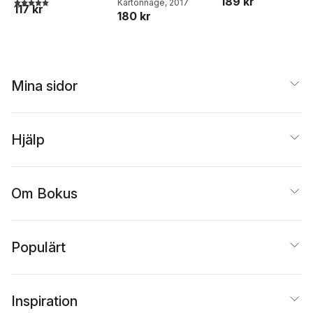
189 kr
5,0
utav 5 stjärnor. Totalt antal röster:
Kartonnage
, 2017
117 kr
180 kr
Mina sidor
Hjälp
Om Bokus
Populärt
Inspiration