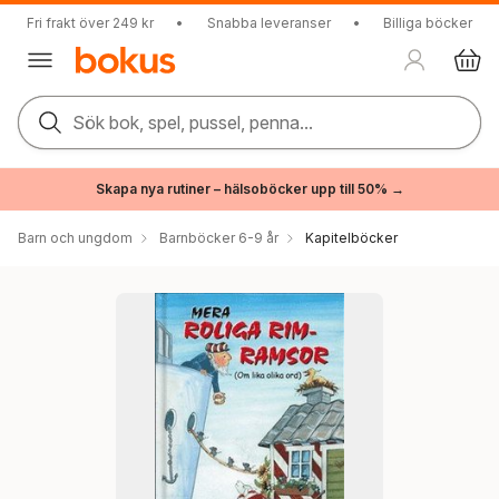
Fri frakt över 249 kr
•
Snabba leveranser
•
Billiga böcker
Sök bok, spel, pussel, penna...
Skapa nya rutiner – hälsoböcker upp till 50% →
Barn och ungdom
Barnböcker 6-9 år
Kapitelböcker