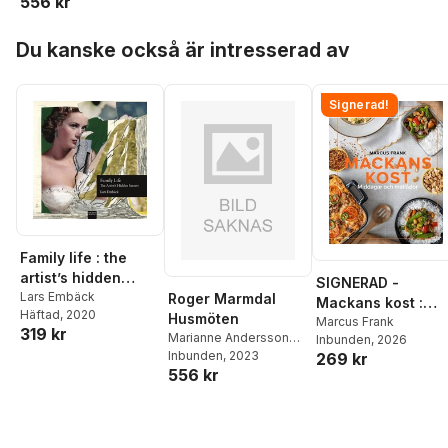
556 kr
Suneson
,
Jukka Värelä
Hoppa över listan
Du kanske också är intresserad av
Signerad!
Family life : the
artist’s hidden
SIGNERAD -
secrets
Lars Embäck
Roger Marmdal
Mackans kost :
Häftad
, 2020
Husmöten
Middagar och
Marcus Frank
319 kr
Marianne Andersson
Inbunden
, 2026
matlådor
Embäck
Inbunden
,
Johan
, 2023
269 kr
556 kr
Suneson
,
Jukka Värelä