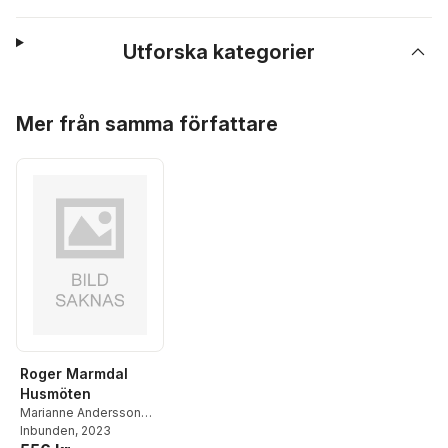
Utforska kategorier
Hoppa över listan
Mer från samma författare
Roger Marmdal
Husmöten
Marianne Andersson
Embäck
Inbunden
,
Johan
, 2023