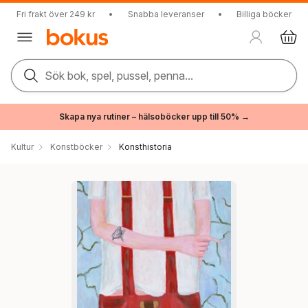
Fri frakt över 249 kr
•
Snabba leveranser
•
Billiga böcker
Sök bok, spel, pussel, penna...
Skapa nya rutiner – hälsoböcker upp till 50% →
Kultur
Konstböcker
Konsthistoria