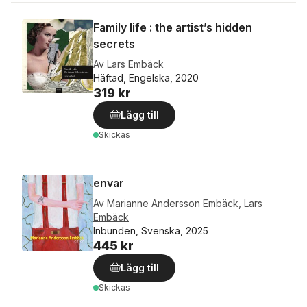
Family life : the artist’s hidden
secrets
Av
Lars Embäck
Häftad, Engelska, 2020
319 kr
Lägg till
Skickas
envar
Av
Marianne Andersson Embäck
,
Lars
Embäck
Inbunden, Svenska, 2025
445 kr
Lägg till
Skickas