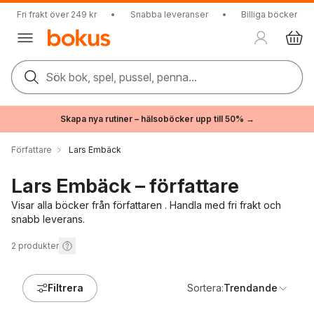
Fri frakt över 249 kr
•
Snabba leveranser
•
Billiga böcker
Sök bok, spel, pussel, penna...
Skapa nya rutiner – hälsoböcker upp till 50% →
Författare
Lars Embäck
Lars Embäck – författare
Visar alla böcker från författaren . Handla med fri frakt och
snabb leverans.
2
produkter
Filtrera
Sortera:
Trendande