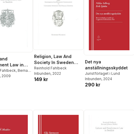
Religion, Law And
 and
Det nya
Society In Sweden
ent Law in
anställningsskyddet
1950's - 2020's
Reinhold Fahlbeck
n
 Fahlbeck
,
Bernard
Inbunden
, 2022
Juristförlaget i Lund
ulder
, 2009
149 kr
Inbunden
, 2024
290 kr