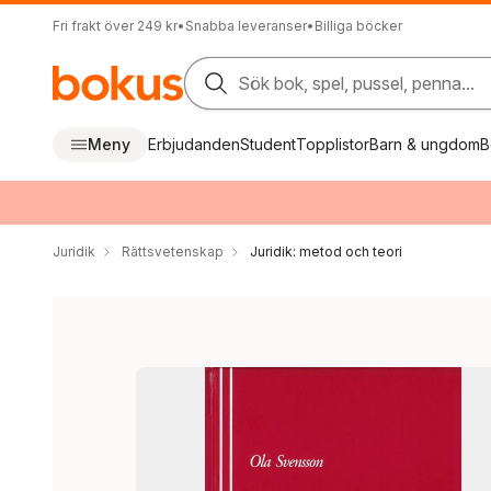
Fri frakt över 249 kr
•
Snabba leveranser
•
Billiga böcker
Sök bok, spel, pussel, penna...
Meny
Erbjudanden
Student
Topplistor
Barn & ungdom
B
Juridik
Rättsvetenskap
Juridik: metod och teori