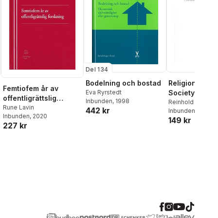
Del 134
Religion, Law
Bodelning och bostad
Femtiofem år av
Society In Sw
Eva Ryrstedt
offentligrättslig
Inbunden
, 1998
1950's - 2020
Reinhold Fahlbe
forskning
Rune Lavin
442 kr
Inbunden
, 2022
Inbunden
, 2020
149 kr
227 kr