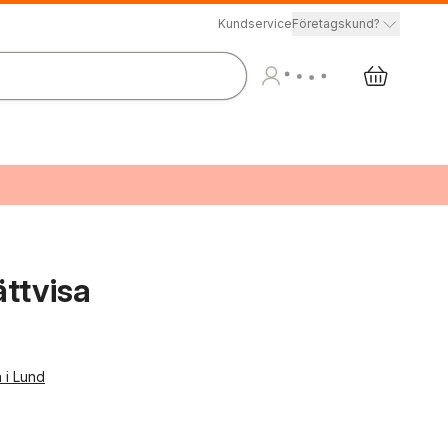
Kundservice
Företagskund?
ättvisa
n i Lund