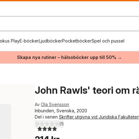
okus Play
E-böcker
Ljudböcker
Pocketböcker
Spel och pussel
Skapa nya rutiner – hälsoböcker upp till 50% →
John Rawls' teori om r
Av
Ola Svensson
Inbunden, Svenska, 2020
Del i serien
Skrifter utgivna vid Juridiska Fakultete
(
1
)
4,0
utav 5 stjärnor. Totalt antal röster: