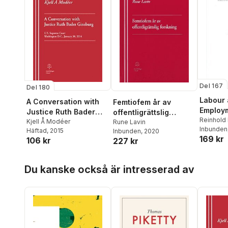
Del 167
Del 180
Labour
A Conversation with
Femtiofem år av
Employm
Justice Ruth Bader
offentligrättslig
Swede
Reinhold
Ginsburg
Kjell Å Modéer
forskning
Rune Lavin
Johann M
Inbunden
Häftad
, 2015
Inbunden
, 2020
169 kr
106 kr
227 kr
Hoppa över listan
Du kanske också är intresserad av