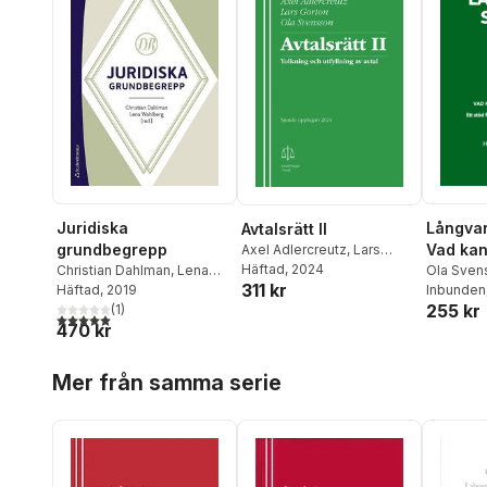
Juridiska
Långvar
Avtalsrätt II
grundbegrepp
Vad kan
Axel Adlercreutz
,
Lars
Gorton
Häftad
,
, 2024
Ola Svensson
Christian Dahlman
,
Lena
åt det?
Ola Sven
311 kr
Wahlberg
Häftad
, 2019
,
Johan Adestam
,
Fries Sv
Inbunden
255 kr
Niklas Arvidsson
(
1
)
,
Leila
5,0
utav 5 stjärnor. Totalt antal röster:
470 kr
Brännström
,
Åke
Frändberg
,
Sverker
Hoppa över listan
Jönsson
,
Lars Lindahl
,
Ulf
Mer från samma serie
Linderfalk
,
Patricia Mindus
,
Karol Nowak
,
Ellika Sevelin
,
Torben Spaak
,
Ola
Svensson
,
Sacharias
Votinius
,
Ola Zetterquist