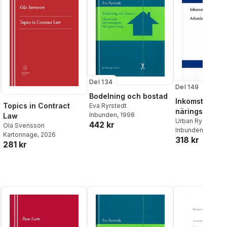
Del 134
Del 149
Bodelning och bostad
Inkomst av
Topics in Contract
Eva Ryrstedt
näringsfastigh
Inbunden
, 1998
Law
enskild
Urban Rydin
442 kr
Ola Svensson
Inbunden
, 2003
näringsverks
Kartonnage
, 2026
318 kr
281 kr