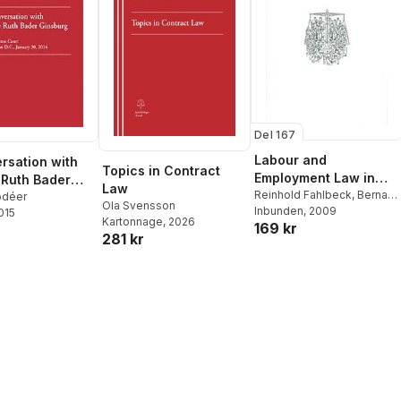
Del 167
Labour and
rsation with
Topics in Contract
Employment Law in
 Ruth Bader
Law
Sweden
Reinhold Fahlbeck
,
Bernard
rg
odéer
Ola Svensson
Johann Mulder
Inbunden
, 2009
2015
Kartonnage
, 2026
169 kr
281 kr