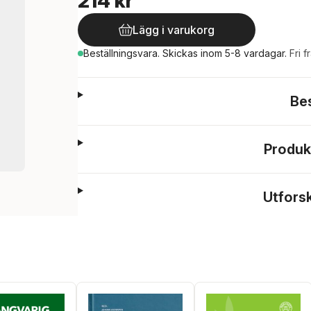
214 kr
Lägg i varukorg
Beställningsvara.
Skickas
inom 5-8 vardagar
.
Fri f
Be
Produk
Utfors