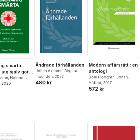
Ändrade förhållanden
Modern affärsrätt : en
ig smärta :
Johan Axhamn
,
Birgitta
antologi
 jag själv göra
Nyström
Inbunden
,
, 2022
Ola Svensson
Boel Flodgren
,
Johan
sson
,
Helene
480 kr
Adestam
Häftad
, 2017
,
Niklas Arvidsson
,
ensson
, 2026
572 kr
Michael Bogdan
,
Jörgen
Hettne
,
Eva Lindell-Frantz
,
Patrik Lindskoug
,
Lotta
Maunsbach
,
Ulf
Maunsbach
,
Birgitta
Nyström
,
Katarina Olsson
,
Per Samuelsson
,
Ola
Svensson
,
Ulrika
Wennersten
,
Annamaria
Westregård