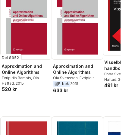
Del 8952
Visselblåsarla
Approximation and
Approximation and
handbok
Online Algorithms
Online Algorithms
Ebba Sverne Arvil
Evripidis Bampis
,
Ola
Ola Svensson
,
Evripidis
Glantz
Häftad
,
, 2023
Ola Sven
Svensson
Häftad
, 2015
Bampis
E-bok
2015
491 kr
520 kr
633 kr