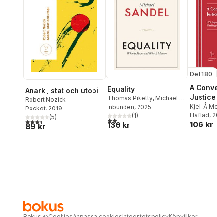
Del 180
A Conve
Equality
Anarki, stat och utopi
Justice
Thomas Piketty
,
Michael J.
Robert Nozick
Ginsbu
Kjell Å M
Sandel
Inbunden
, 2025
Pocket
, 2019
Häftad
, 
(
1
)
(
5
)
2,0
utav 5 stjärnor. Totalt antal röster:
3,4
utav 5 stjärnor. Totalt antal röster:
106 kr
136 kr
89 kr
Bokus
@
Cookies
Anpassa cookies
Integritetspolicy
Köpvillkor