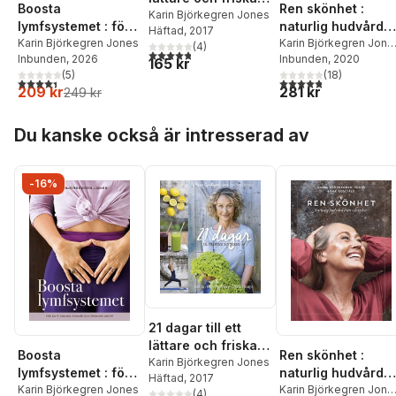
Boosta
Ren skönhet :
liv
Karin Björkegren Jones
lymfsystemet : för
naturlig hudvård
Häftad
, 2017
en starkare, renare
Karin Björkegren Jones
från växtriket
Karin Björkegren Jone
(
4
)
4,8
utav 5 stjärnor. Totalt antal röster:
Inbunden
, 2026
Lena Losciale
Inbunden
, 2020
och friskare kropp
165 kr
(
5
)
(
18
)
4,4
utav 5 stjärnor. Totalt antal röster:
4,8
utav 5 stjärnor. Tota
209 kr
281 kr
249 kr
Hoppa över listan
Du kanske också är intresserad av
-16%
21 dagar till ett
lättare och friskare
Boosta
Ren skönhet :
liv
Karin Björkegren Jones
lymfsystemet : för
naturlig hudvård
Häftad
, 2017
en starkare, renare
Karin Björkegren Jones
från växtriket
Karin Björkegren Jone
(
4
)