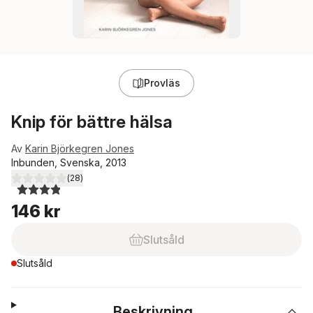
Provläs
Knip för bättre hälsa
Av
Karin Björkegren Jones
Inbunden, Svenska, 2013
(
28
)
3,9
utav 5 stjärnor. Totalt antal röster:
146 kr
Slutsåld
Slutsåld
Beskrivning