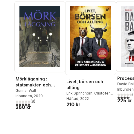
Proces
Mörkläggning :
Livet, börsen och
David Bal
statsmakten och
allting
Inbunden
Palmemordet
Gunnar Wall
Erik Sprinchorn
,
Cristofer
(
Inbunden
, 2020
4,3
utav 5 
Andersson
Häftad
, 2022
225 kr
(
8
)
4,9
utav 5 stjärnor. Totalt antal röster:
210 kr
280 kr