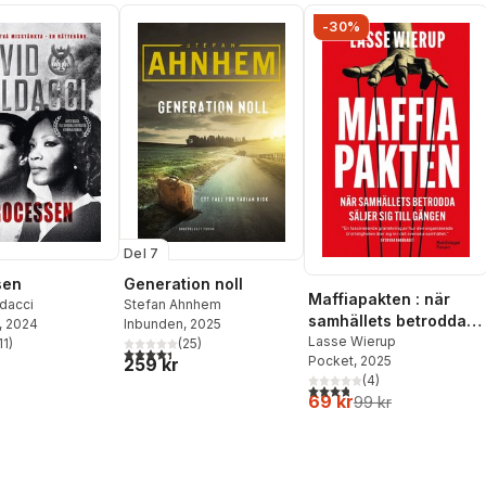
-30%
Del 7
sen
Generation noll
Maffiapakten : när
dacci
Stefan Ahnhem
samhällets betrodda
, 2024
Inbunden
, 2025
säljer sig till gängen
Lasse Wierup
11
)
(
25
)
stjärnor. Totalt antal röster:
4,4
utav 5 stjärnor. Totalt antal röster:
Pocket
, 2025
259 kr
(
4
)
3,8
utav 5 stjärnor. Totalt ant
69 kr
99 kr