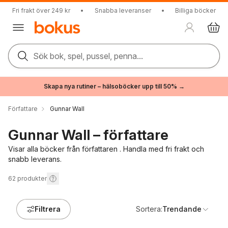
Fri frakt över 249 kr
•
Snabba leveranser
•
Billiga böcker
Sök bok, spel, pussel, penna...
Skapa nya rutiner – hälsoböcker upp till 50% →
Författare
Gunnar Wall
Gunnar Wall – författare
Visar alla böcker från författaren . Handla med fri frakt och
snabb leverans.
62
produkter
Filtrera
Sortera:
Trendande