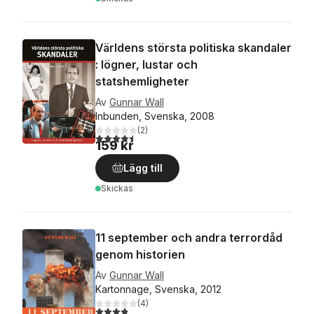
Världens största politiska skandaler
: lögner, lustar och
statshemligheter
Av
Gunnar Wall
Inbunden, Svenska, 2008
(
2
)
4,5
utav 5 stjärnor. Totalt antal röster:
159 kr
Lägg till
Skickas
11 september och andra terrordåd
genom historien
Av
Gunnar Wall
Kartonnage, Svenska, 2012
(
4
)
3,8
utav 5 stjärnor. Totalt antal röster: