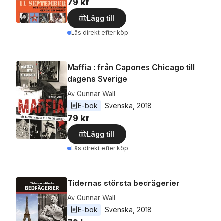
79 kr
Lägg till
Läs direkt efter köp
Maffia : från Capones Chicago till
dagens Sverige
Av
Gunnar Wall
E-bok
Svenska
, 
2018
79 kr
Lägg till
Läs direkt efter köp
Tidernas största bedrägerier
Av
Gunnar Wall
E-bok
Svenska
, 
2018