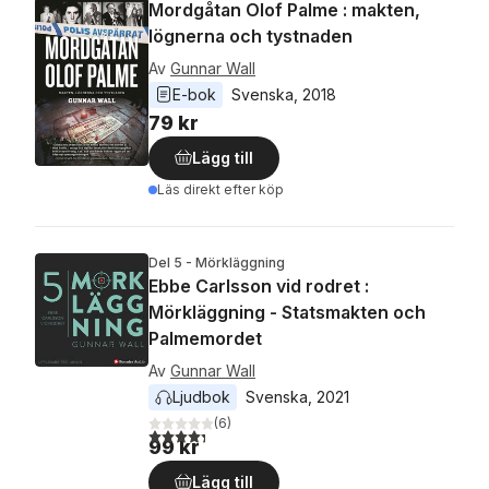
Mordgåtan Olof Palme : makten,
lögnerna och tystnaden
Av
Gunnar Wall
E-bok
Svenska
, 
2018
79 kr
Lägg till
Läs direkt efter köp
Del 5 - Mörkläggning
Ebbe Carlsson vid rodret :
Mörkläggning - Statsmakten och
Palmemordet
Av
Gunnar Wall
Ljudbok
Svenska
, 
2021
(
6
)
4,3
utav 5 stjärnor. Totalt antal röster:
99 kr
Lägg till