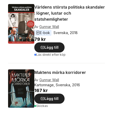
Världens största politiska skandaler
: lögner, lustar och
statshemligheter
Av
Gunnar Wall
E-bok
Svenska
, 
2018
79 kr
Lägg till
Läs direkt efter köp
Maktens mörka korridorer
Av
Gunnar Wall
Kartonnage, Svenska, 2016
167 kr
Lägg till
Skickas