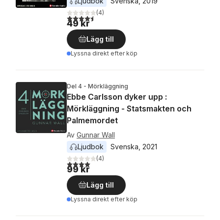
Ljudbok
Svenska
, 
2019
(
4
)
4,5
utav 5 stjärnor. Totalt antal röster:
49 kr
Lägg till
Lyssna direkt efter köp
Del 4 - Mörkläggning
Ebbe Carlsson dyker upp :
Mörkläggning - Statsmakten och
Palmemordet
Av
Gunnar Wall
Ljudbok
Svenska
, 
2021
(
4
)
4,0
utav 5 stjärnor. Totalt antal röster:
99 kr
Lägg till
Lyssna direkt efter köp