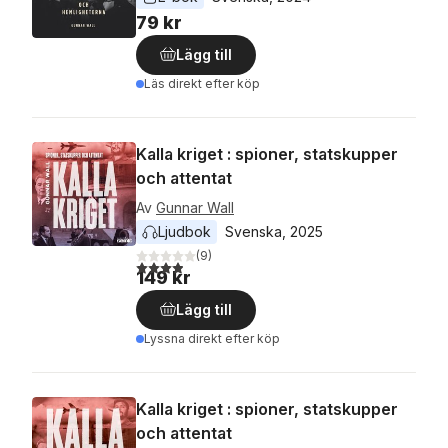
79 kr
Lägg till
Läs direkt efter köp
Kalla kriget : spioner, statskupper
och attentat
Av
Gunnar Wall
Ljudbok
Svenska
, 
2025
(
9
)
3,9
utav 5 stjärnor. Totalt antal röster:
149 kr
Lägg till
Lyssna direkt efter köp
Kalla kriget : spioner, statskupper
och attentat