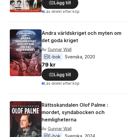
Lägg till
Läs direkt efter köp
Andra världskriget och myten om
det goda kriget
Av
Gunnar Wall
E-bok
Svenska
, 
2020
79 kr
Lägg till
Läs direkt efter köp
Rättsskandalen Olof Palme :
mordet, syndabocken och
hemligheterna
Av
Gunnar Wall
E-bok
Svenska
, 
2024