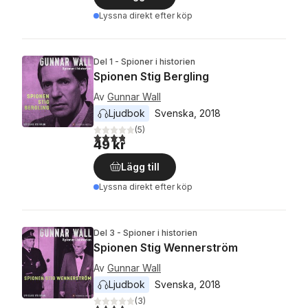
Lyssna direkt efter köp
Del 1 - Spioner i historien
Spionen Stig Bergling
Av
Gunnar Wall
Ljudbok
Svenska
, 
2018
(
5
)
3,8
utav 5 stjärnor. Totalt antal röster:
49 kr
Lägg till
Lyssna direkt efter köp
Del 3 - Spioner i historien
Spionen Stig Wennerström
Av
Gunnar Wall
Ljudbok
Svenska
, 
2018
(
3
)
4,3
utav 5 stjärnor. Totalt antal röster: