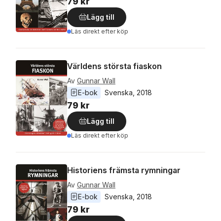
79 kr
Lägg till
Läs direkt efter köp
Världens största fiaskon
Av
Gunnar Wall
E-bok
Svenska
, 
2018
79 kr
Lägg till
Läs direkt efter köp
Historiens främsta rymningar
Av
Gunnar Wall
E-bok
Svenska
, 
2018
79 kr