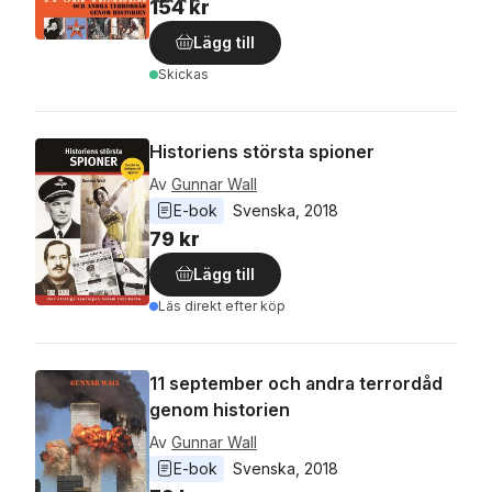
154 kr
Lägg till
Skickas
Historiens största spioner
Av
Gunnar Wall
E-bok
Svenska
, 
2018
79 kr
Lägg till
Läs direkt efter köp
11 september och andra terrordåd
genom historien
Av
Gunnar Wall
E-bok
Svenska
, 
2018