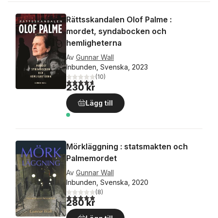
Rättsskandalen Olof Palme :
mordet, syndabocken och
hemligheterna
Av
Gunnar Wall
Inbunden, Svenska, 2023
(
10
)
4,7
utav 5 stjärnor. Totalt antal röster:
230 kr
Lägg till
Mörkläggning : statsmakten och
Palmemordet
Av
Gunnar Wall
Inbunden, Svenska, 2020
(
8
)
4,9
utav 5 stjärnor. Totalt antal röster:
280 kr