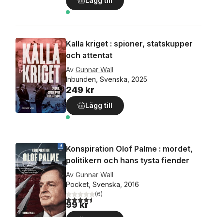
Lägg till
Kalla kriget : spioner, statskupper
och attentat
Av
Gunnar Wall
Inbunden, Svenska, 2025
249 kr
Lägg till
Konspiration Olof Palme : mordet,
politikern och hans tysta fiender
Av
Gunnar Wall
Pocket, Svenska, 2016
(
6
)
4,5
utav 5 stjärnor. Totalt antal röster:
99 kr