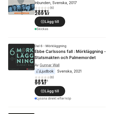
Inbunden, Svenska, 2017
(
6
)
4,5
utav 5 stjärnor. Totalt antal röster:
269 kr
Lägg till
Skickas
Del 6 - Mörkläggning
Ebbe Carlssons fall : Mörkläggning -
Statsmakten och Palmemordet
Av
Gunnar Wall
Ljudbok
Svenska
, 
2021
(
6
)
4,3
utav 5 stjärnor. Totalt antal röster:
99 kr
Lägg till
Lyssna direkt efter köp