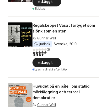
Lägg till
Skickas
Regalskeppet Vasa : fartyget som
sjönk som en sten
Av
Gunnar Wall
Ljudbok
Svenska
, 
2019
(
1
)
5,0
utav 5 stjärnor. Totalt antal röster:
39 kr
Lägg till
Lyssna direkt efter köp
Huvudet på en påle : om statlig
mörkläggning och terror i
demokratier
Av
Gunnar Wall