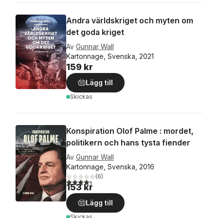
Andra världskriget och myten om
det goda kriget
Av
Gunnar Wall
Kartonnage, Svenska, 2021
159 kr
Lägg till
Skickas
Konspiration Olof Palme : mordet,
politikern och hans tysta fiender
Av
Gunnar Wall
Kartonnage, Svenska, 2016
(
6
)
4,3
utav 5 stjärnor. Totalt antal röster:
153 kr
Lägg till
Skickas