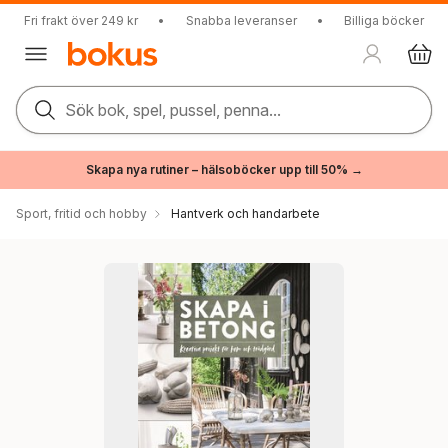
Fri frakt över 249 kr
•
Snabba leveranser
•
Billiga böcker
Sök bok, spel, pussel, penna...
Skapa nya rutiner – hälsoböcker upp till 50% →
Sport, fritid och hobby
Hantverk och handarbete