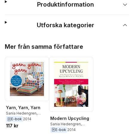
Produktinformation
Utforska kategorier
Hoppa över listan
Mer från samma författare
Yarn, Yarn, Yarn
Sania Hedengren
,
Modern Upcycling
Susanna Zacke
E-bok
2014
Sania Hedengren
,
117 kr
Susanna Zacke
E-bok
2014