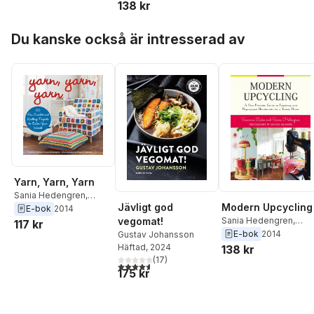
138 kr
Hoppa över listan
Du kanske också är intresserad av
Yarn, Yarn, Yarn
Sania Hedengren
,
Jävligt god
Modern Upcycling
Susanna Zacke
E-bok
2014
vegomat!
Sania Hedengren
,
117 kr
Susanna Zacke
E-bok
2014
Gustav Johansson
Häftad
, 2024
138 kr
(
17
)
4,6
utav 5 stjärnor. Totalt antal röster:
175 kr