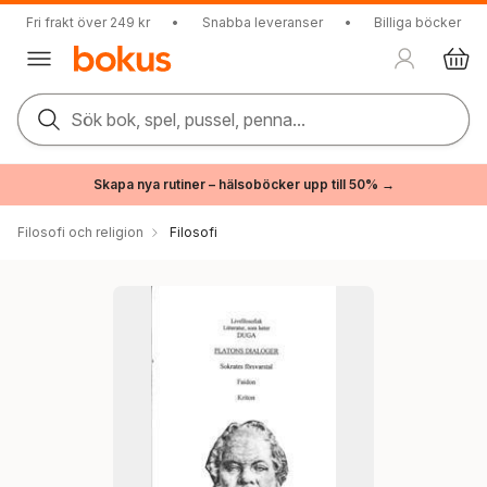
Fri frakt över 249 kr
•
Snabba leveranser
•
Billiga böcker
Sök bok, spel, pussel, penna...
Skapa nya rutiner – hälsoböcker upp till 50% →
Filosofi och religion
Filosofi