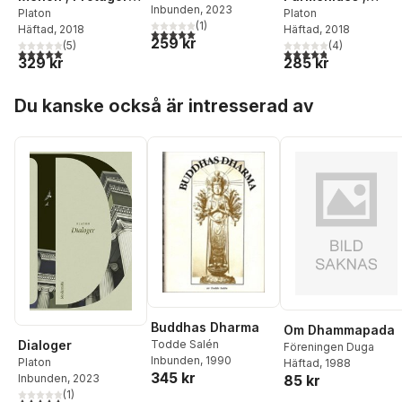
Inbunden
, 2023
; Lysis ; Charmides ;
Platon
Theaitetos ;
Platon
(
1
)
Häftad
, 2018
Häftad
, 2018
Ion ; Menexenos ;
Sofisten ;
5,0
utav 5 stjärnor. Totalt antal röster:
259 kr
(
5
)
(
4
)
Euthydemos ;
Statsmannen ;
5,0
utav 5 stjärnor. Totalt antal röster:
4,8
utav 5 stjärnor. Tota
329 kr
285 kr
Faidros ; Kratylos
Timaios ; Kritias ;
Filebos
Hoppa över listan
Du kanske också är intresserad av
Buddhas Dharma
Om Dhammapada
Dialoger
Todde Salén
Föreningen Duga
Inbunden
, 1990
Platon
Häftad
, 1988
345 kr
Inbunden
, 2023
85 kr
(
1
)
5,0
utav 5 stjärnor. Totalt antal röster: