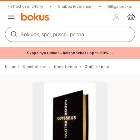
Fri frakt över 249 kr
•
Snabba leveranser
•
Billiga böcker
Sök bok, spel, pussel, penna...
Skapa nya rutiner – hälsoböcker upp till 50% →
Kultur
Konstböcker
Konstformer
Grafisk konst