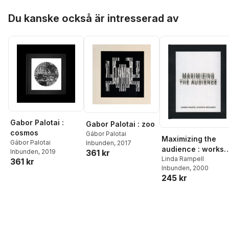
Hoppa över listan
Du kanske också är intresserad av
Gabor Palotai :
Gabor Palotai : zoo
cosmos
Gábor Palotai
Maximizing the
Gábor Palotai
Inbunden
, 2017
audience : works
Inbunden
, 2019
361 kr
85/2000
Linda Rampell
361 kr
Inbunden
, 2000
245 kr