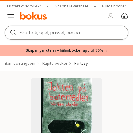
Fri frakt över 249 kr
•
Snabba leveranser
•
Billiga böcker
Sök bok, spel, pussel, penna...
Skapa nya rutiner – hälsoböcker upp till 50% →
Barn och ungdom
Kapitelböcker
Fantasy