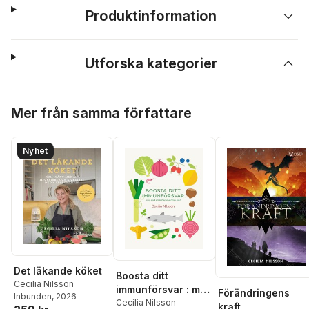
Produktinformation
Utforska kategorier
Hoppa över listan
Mer från samma författare
Nyhet
Det läkande köket
Boosta ditt
Cecilia Nilsson
immunförsvar : med
Förändringens
Inbunden
, 2026
god
Cecilia Nilsson
kraft