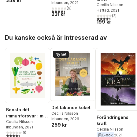
259 kr
Inbunden
, 2021
antiinflammatorisk
Cecilia Nilsson
(
9
)
mat
Häftad
, 2021
4,4
utav 5 stjärnor. Totalt antal röster:
231 kr
(
2
)
4,5
utav 5 stjärnor. Tota
199 kr
Hoppa över listan
Du kanske också är intresserad av
Nyhet
Det läkande köket
Boosta ditt
Cecilia Nilsson
immunförsvar : med
Förändringens
Inbunden
, 2026
god
Cecilia Nilsson
kraft
259 kr
Inbunden
, 2021
antiinflammatorisk
Cecilia Nilsson
(
9
)
mat
4,4
utav 5 stjärnor. Totalt antal röster:
E-bok
2021