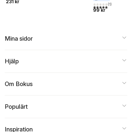
231 kr
(
1
)
5,0
utav 5 stjärnor. Tota
99 kr
Mina sidor
Hjälp
Om Bokus
Populärt
Inspiration