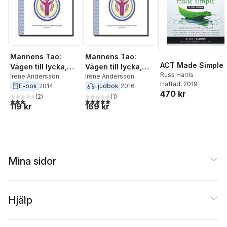
Schlyter
,
Anna
Svenson
,
Henry
Tordenström
,
Tyke
Tykesson
Mannens Tao:
Mannens Tao:
ACT Made Simple
Vägen till lycka,
Vägen till lycka,
Russ Harris
potens och
Irene Andersson
potens och
Irene Andersson
Häftad
, 2019
E-bok
2014
Ljudbok
2016
livskraft! En bok om
livskraft! En bok om
470 kr
mannens sexualitet
(
2
)
mannens sexualitet
(
1
)
3,0
utav 5 stjärnor. Totalt antal röster:
5,0
utav 5 stjärnor. Totalt antal röster:
119 kr
169 kr
och maskulina
och maskulina
essens
essens
Mina sidor
Hjälp