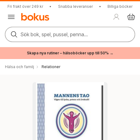
Fri frakt över 249 kr
•
Snabba leveranser
•
Billiga böcker
Sök bok, spel, pussel, penna...
Skapa nya rutiner – hälsoböcker upp till 50% →
Hälsa och familj
Relationer