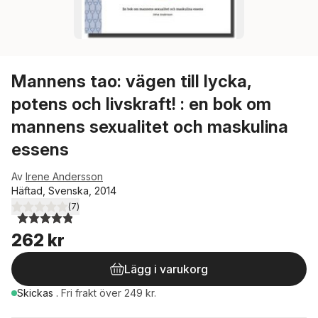
Mannens tao: vägen till lycka,
potens och livskraft! : en bok om
mannens sexualitet och maskulina
essens
Av
Irene Andersson
Häftad, Svenska, 2014
(
7
)
4,9
utav 5 stjärnor. Totalt antal röster:
262 kr
Lägg i varukorg
Skickas
.
Fri frakt över 249 kr.